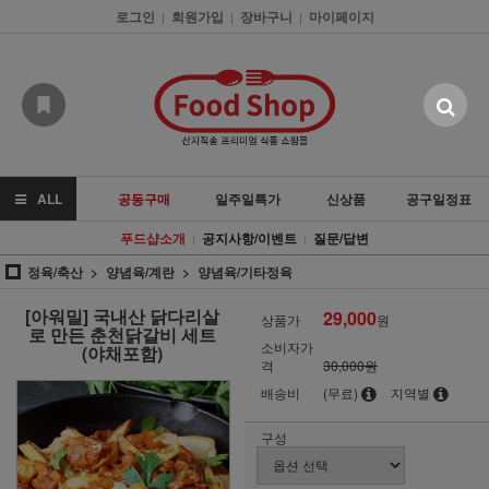
로그인
회원가입
장바구니
마이페이지
|
|
|
ALL
공동구매
일주일특가
신상품
공구일정표
푸드샵소개
공지사항/이벤트
질문/답변
|
|
정육/축산
양념육/계란
양념육/기타정육
[아워밀] 국내산 닭다리살
29,000
상품가
원
로 만든 춘천닭갈비 세트
소비자가
(야채포함)
격
30,000원
배송비
(무료)
지역별
구성