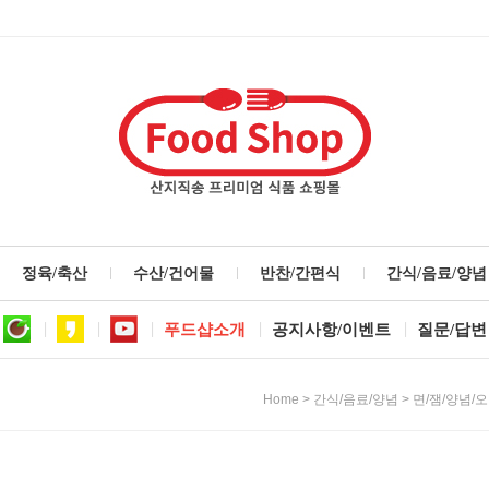
정육/축산
수산/건어물
반찬/간편식
간식/음료/양념
푸드샵소개
공지사항/이벤트
질문/답변
>
>
Home
간식/음료/양념
면/잼/양념/