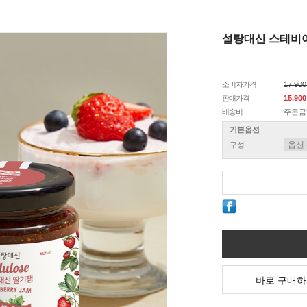
설탕대신 스테비아
소비자가격
17,90
판매가격
15,90
배송비
주문금
기본옵션
구성
바로 구매하