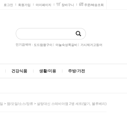
로그인
회원가입
마이페이지
장바구니
주문/배송조회
인기검색어 :
|
|
도드람왕구이
마늘숙성쪽갈비
가시제거고등어
건강식품
생활/미용
주방/가전
>
> 설탕대신 스테비아잼 2병 세트(딸기, 블루베리)
오일
잼/오일/소스/장류