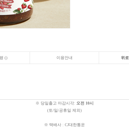
 ()
이용안내
위로
※ 당일출고 마감시각:
오전 10시
(토/일/공휴일 제외)
※ 택배사 : CJ대한통운