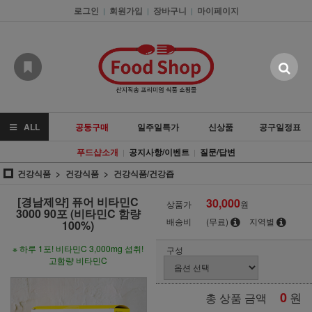
로그인
회원가입
장바구니
마이페이지
|
|
|
ALL
공동구매
일주일특가
신상품
공구일정표
푸드샵소개
공지사항/이벤트
질문/답변
|
|
건강식품
건강식품
건강식품/건강즙
[경남제약] 퓨어 비타민C
30,000
상품가
원
3000 90포 (비타민C 함량
배송비
(무료)
지역별
100%)
※ 하루 1포! 비타민C 3,000mg 섭취!
구성
고함량 비타민C
0
원
총 상품 금액