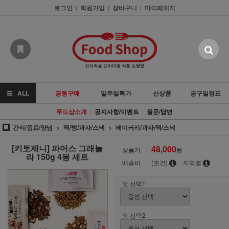
로그인
회원가입
장바구니
마이페이지
|
|
|
ALL
공동구매
일주일특가
신상품
공구일정표
푸드샵소개
공지사항/이벤트
질문/답변
|
|
간식/음료/양념
떡/빵/과자/스낵
베이커리/과자/떡/스낵
[키토제니] 파머스 그래놀
48,000
상품가
원
라 150g 4봉 세트
배송비
(조건)
지역별
맛 선택1
맛 선택2