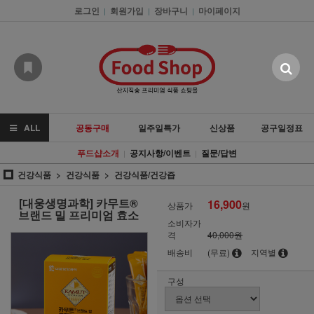
로그인
회원가입
장바구니
마이페이지
|
|
|
ALL
공동구매
일주일특가
신상품
공구일정표
푸드샵소개
공지사항/이벤트
질문/답변
|
|
건강식품
건강식품
건강식품/건강즙
[대웅생명과학] 카무트®
16,900
상품가
원
브랜드 밀 프리미엄 효소
소비자가
격
40,000원
배송비
(무료)
지역별
구성