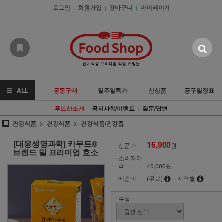
로그인
회원가입
장바구니
마이페이지
|
|
|
ALL
공동구매
일주일특가
신상품
공구일정표
푸드샵소개
공지사항/이벤트
질문/답변
|
|
건강식품
건강식품
건강식품/건강즙
[대웅생명과학] 카무트®
16,900
상품가
원
브랜드 밀 프리미엄 효소
소비자가
격
40,000원
배송비
(무료)
지역별
구성