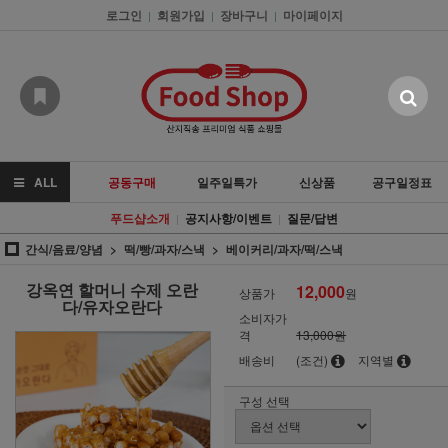
로그인
회원가입
장바구니
마이페이지
|
|
|
ALL
공동구매
일주일특가
신상품
공구일정표
푸드샵소개
공지사항/이벤트
질문/답변
|
|
간식/음료/양념
떡/빵/과자/스낵
베이커리/과자/떡/스낵
강옥연 할머니 수제 오란
12,000
상품가
원
다/유자오란다
소비자가
격
13,000원
배송비
(조건)
지역별
구성 선택