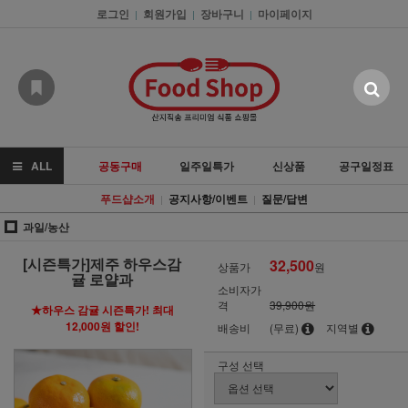
로그인
회원가입
장바구니
마이페이지
|
|
|
ALL
공동구매
일주일특가
신상품
공구일정표
푸드샵소개
공지사항/이벤트
질문/답변
|
|
과일/농산
[시즌특가]제주 하우스감
32,500
상품가
원
귤 로얄과
소비자가
격
39,900원
★하우스 감귤 시즌특가! 최대
12,000원 할인!
배송비
(무료)
지역별
구성 선택