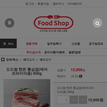
로그인
회원가입
장바구니
마이페이지
|
|
|
ALL
공동구매
일주일특가
신상품
공구일정표
푸드샵소개
공지사항/이벤트
질문/답변
|
|
정육/축산
돼지고기
돼지고기
도드람 한돈 통삼겹(에어
15,900
상품가
원
프라이어용) 500g
배송비
(조건)
도드람 한돈 통삼겹(에어프라
이어용) 500g
15,900
원
+1
-1