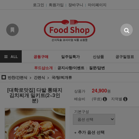
로그인
회원가입
장바구니
마이페이지
|
|
|
ALL
공동구매
일주일특가
신상품
공구일정표
푸드샵소개
공지사항/이벤트
질문/답변
|
|
반찬/간편식
간편식
국/탕/찌개류
[대학로맛집] 다발 통돼지
24,900
상품가
원
김치찌개 밀키트(2~3인
배송비
(무료)
지역별
분)
기본구성
+ 추가 옵션 선택