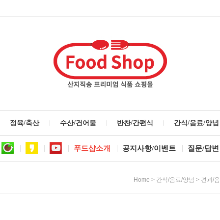
정육/축산
수산/건어물
반찬/간편식
간식/음료/양념
푸드샵소개
공지사항/이벤트
질문/답변
>
>
Home
간식/음료/양념
견과/