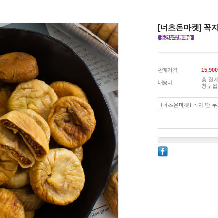
[너츠온마켓] 꼭지
판매가격
15,900
총 결제
배송비
청구됩
[너츠온마켓] 꼭지 딴 무