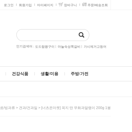
로그인
회원가입
마이페이지
장바구니
주문/배송조회
인기검색어 :
|
|
도드람왕구이
마늘숙성쪽갈비
가시제거고등어
건강식품
생활/미용
주방/가전
>
> [너츠온마켓] 꼭지 딴 무화과말랭이 200g 1봉
음료/빙과류
견과/건과일