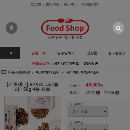
로그인
회원가입
장바구니
마이페이지
|
|
|
ALL
공동구매
일주일특가
신상품
공구일정표
푸드샵소개
공지사항/이벤트
질문/답변
|
|
간식/음료/양념
떡/빵/과자/스낵
베이커리/과자/떡/스낵
[키토제니] 파머스 그래놀
48,000
상품가
원
라 150g 4봉 세트
배송비
(조건)
지역별
맛 선택1
맛 선택2