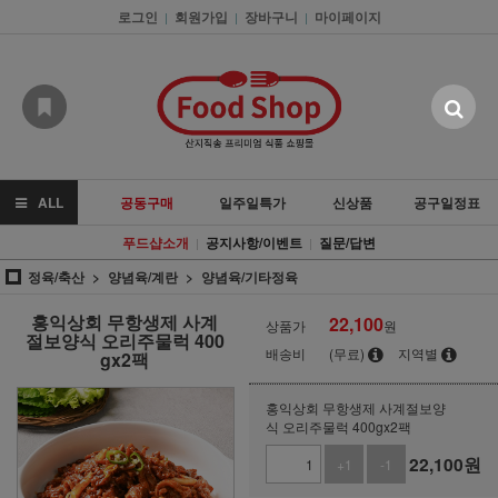
로그인
회원가입
장바구니
마이페이지
|
|
|
ALL
공동구매
일주일특가
신상품
공구일정표
푸드샵소개
공지사항/이벤트
질문/답변
|
|
정육/축산
양념육/계란
양념육/기타정육
홍익상회 무항생제 사계
22,100
상품가
원
절보양식 오리주물럭 400
배송비
(무료)
지역별
gx2팩
홍익상회 무항생제 사계절보양
식 오리주물럭 400gx2팩
22,100
원
+1
-1