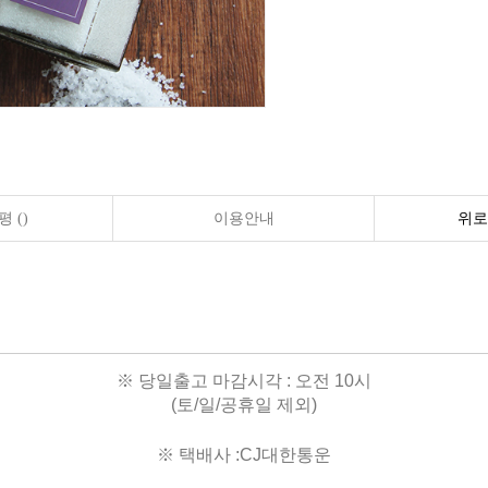
 ()
이용안내
위로
※ 당일출고 마감시각 : 오전 10시
(토/일/공휴일 제외)
※ 택배사 :CJ대한통운