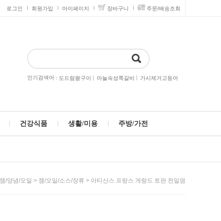
로그인
회원가입
마이페이지
장바구니
주문/배송조회
인기검색어 :
|
|
도드람왕구이
마늘숙성쪽갈비
가시제거고등어
건강식품
생활/미용
주방/가전
>
> 아티산스 프랑스 게랑드 토판 천일염
/잼/양념/오일
잼/오일/소스/장류