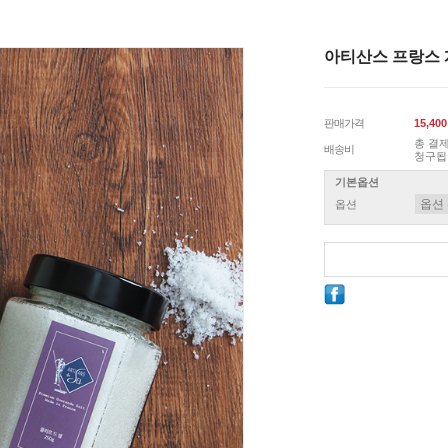
아티산스 프랑스 
판매가격
15,40
총 결제
배송비
청구됩
기본옵션
옵션