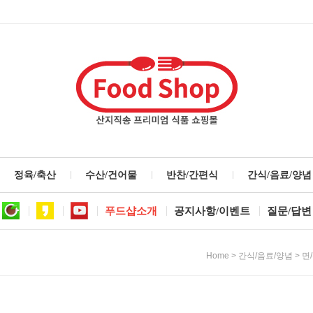
정육/축산
수산/건어물
반찬/간편식
간식/음료/양념
푸드샵소개
공지사항/이벤트
질문/답변
>
>
Home
간식/음료/양념
면