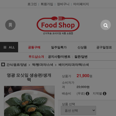
로그인
회원가입
장바구니
마이페이지
|
|
|
ALL
공동구매
일주일특가
신상품
공구일정표
푸드샵소개
공지사항/이벤트
질문/답변
|
|
간식/음료/양념
떡/빵/과자/스낵
베이커리/과자/떡/스낵
영광 모싯잎 생송편/생개
21,900
상품가
원
떡
소비자가
격
23,900원
배송비
(무료)
지역별
상품 선택