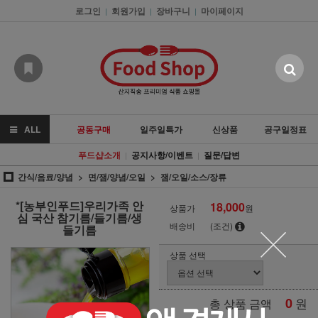
로그인
회원가입
장바구니
마이페이지
|
|
|
ALL
공동구매
일주일특가
신상품
공구일정표
푸드샵소개
공지사항/이벤트
질문/답변
|
|
간식/음료/양념
면/잼/양념/오일
잼/오일/소스/장류
*[농부인푸드]우리가족 안
18,000
상품가
원
심 국산 참기름/들기름/생
배송비
(조건)
들기름
상품 선택
0
원
총 상품 금액