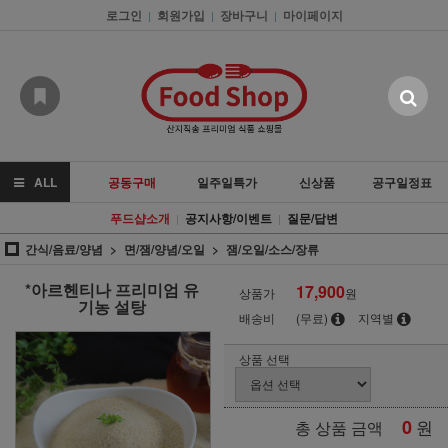
로그인
회원가입
장바구니
마이페이지
|
|
|
ALL
공동구매
일주일특가
신상품
공구일정표
푸드샵소개
공지사항/이벤트
질문/답변
|
|
간식/음료/양념
면/잼/양념/오일
잼/오일/소스/장류
*아르헨티나 프리미엄 유
17,900
상품가
원
기농 설탕
배송비
(무료)
지역별
상품 선택
0
원
총 상품 금액