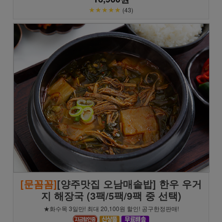
★★★★★
(43)
[문꼼꼼]
[양주맛집 오남매솥밥] 한우 우거
지 해장국 (3팩/5팩/9팩 중 선택)
★화수목 3일만! 최대 20,100원 할인! 공구한정판매!