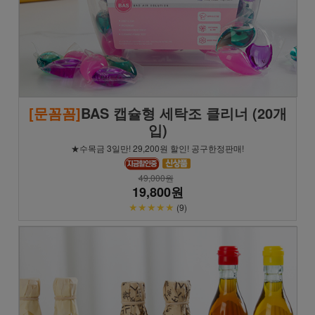
[문꼼꼼]
BAS 캡슐형 세탁조 클리너 (20개
입)
★수목금 3일만! 29,200원 할인! 공구한정판매!
49,000원
19,800원
★★★★★
(9)