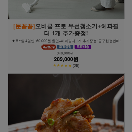
[문꼼꼼]
오비큠 프로 무선청소기+헤파필
터 1개 추가증정!
★목~일 4일만! 60,000원 할인+헤파필터 1개 추가증정! 공구한정판매!
349,000원
289,000원
★★★★★
(25)