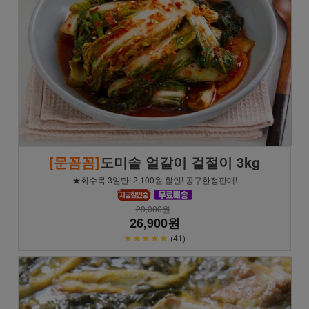
[문꼼꼼]
도미솔 얼갈이 겉절이 3kg
★화수목 3일만! 2,100원 할인! 공구한정판매!
29,000원
26,900원
★★★★★
(41)