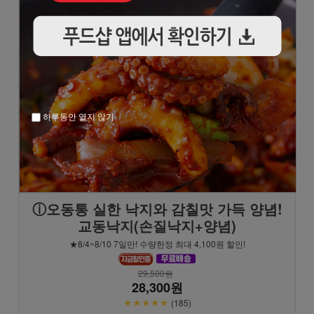
하루동안 열지 않기
ⓘ오동통 실한 낙지와 감칠맛 가득 양념!
교동낙지(손질낙지+양념)
★8/4~8/10 7일만! 수량한정 최대 4,100원 할인!
29,500원
28,300원
★★★★★
(185)