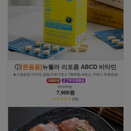
ⓘ
[문꼼꼼]
뉴웰라 리포좀 ABCD 비타민
★수량한정 마지막 공동구매! 1박스 7900원+4박스 구매시 무료배송!
33,000원
7,900원
★★★★★
(29)