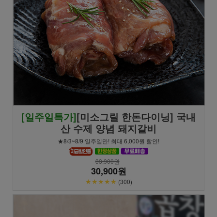
[일주일특가]
[미소그릴 한돈다이닝] 국내
산 수제 양념 돼지갈비
★8/3~8/9 일주일만! 최대 6,000원 할인!
33,900원
30,900원
★★★★★
(300)