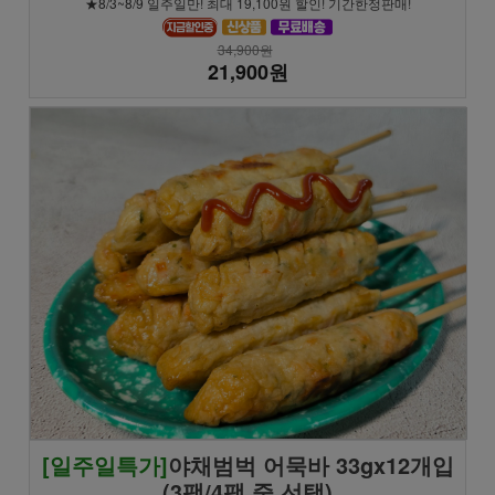
★8/3~8/9 일주일만! 최대 19,100원 할인! 기간한정판매!
34,900원
21,900원
[일주일특가]
야채범벅 어묵바 33gx12개입
(3팩/4팩 중 선택)