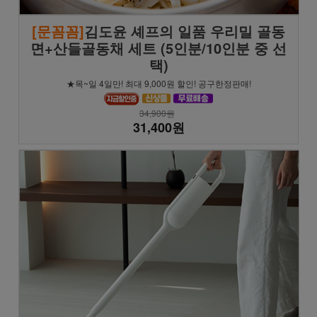
[문꼼꼼]
김도윤 셰프의 일품 우리밀 골동
면+산들골동채 세트 (5인분/10인분 중 선
택)
★목~일 4일만! 최대 9,000원 할인! 공구한정판매!
34,900원
31,400원