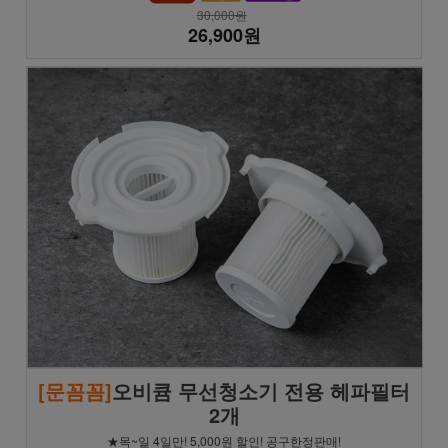
30,000원
26,900원
[문꼼꼼]
오비큠 무선청소기 전용 헤파필터
2개
★목~일 4일만! 5,000원 할인! 공구한정판매!