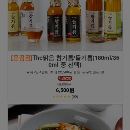
[문꼼꼼]
The맑음 참기름/들기름(180ml/35
0ml 중 선택)
★목~일 4일만! 최대 22,500원 할인! 공구한정판매!
18,000원
6,500원
★★★★★
(90)