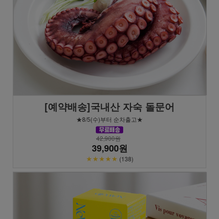
[예약배송]국내산 자숙 돌문어
★8/5(수)부터 순차출고★
42,900원
39,900원
★★★★★
(138)