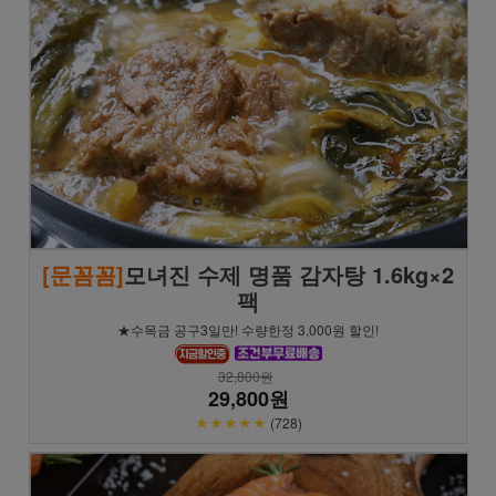
[문꼼꼼]
모녀진 수제 명품 감자탕 1.6kg×2
팩
★수목금 공구3일만! 수량한정 3,000원 할인!
32,800원
29,800원
★★★★★
(728)