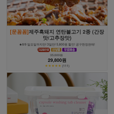
[문꼼꼼]
제주흑돼지 연탄불고기 2종 (간장
맛/고추장맛)
★8/9 일요일까지만! 3일만! 5,800원 할인! 공구한정판매!
35,600원
29,800원
★★★★★
(111)