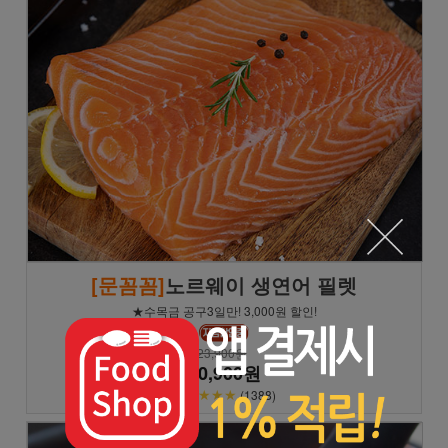
[문꼼꼼]
노르웨이 생연어 필렛
★수목금 공구3일만! 3,000원 할인!
23,900원
20,900원
★★★★★
(1388)