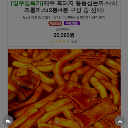
[일주일특가]
제주 흑돼지 통등심돈까스/치
즈롤까스(2봉/4봉 구성 중 선택)
★8/3~8/9 일주일만! 최대 17,400원 할인! 기간한정판매!
28,000원
20,900원
★★★★★
(33)