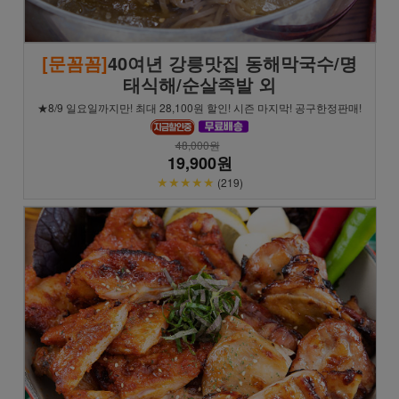
[문꼼꼼]
40여년 강릉맛집 동해막국수/명
태식해/순살족발 외
★8/9 일요일까지만! 최대 28,100원 할인! 시즌 마지막! 공구한정판매!
48,000원
19,900원
★★★★★
(219)