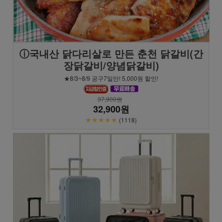
ⓘ국내산 닭다리살로 만든 춘천 닭갈비(간
장닭갈비/양념닭갈비)
★8/3~8/9 공구7일만! 5,000원 할인!
37,900원
32,900원
★★★★★
(1118)