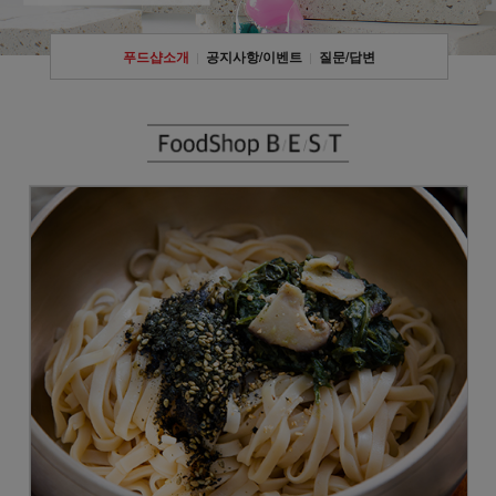
푸드샵소개
공지사항/이벤트
질문/답변
|
|