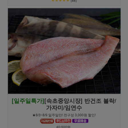
(88)
[일주일특가]
[속초중앙시장] 반건조 볼락/
가자미/임연수
★8/3~8/9 일주일만! 전구성 3,000원 할인!
40,900원