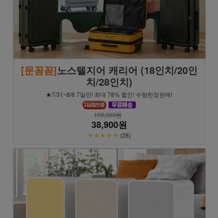
[문꼼꼼]
노스텔지어 캐리어 (18인치/20인
치/28인치)
★7/31~8/6 7일만! 최대 78% 할인! 수량한정판매!
159,000원
38,900원
★★★★★
(28)