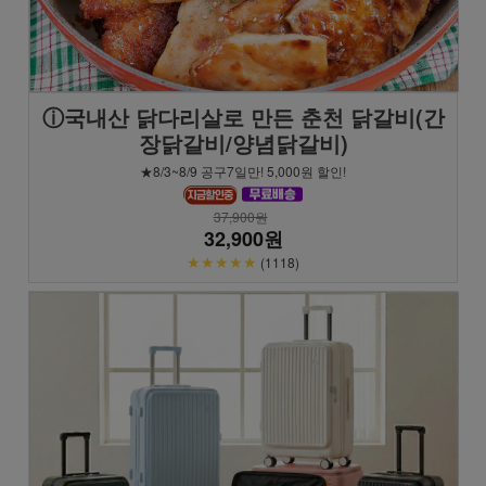
ⓘ국내산 닭다리살로 만든 춘천 닭갈비(간
장닭갈비/양념닭갈비)
★8/3~8/9 공구7일만! 5,000원 할인!
37,900원
32,900원
★★★★★
(1118)