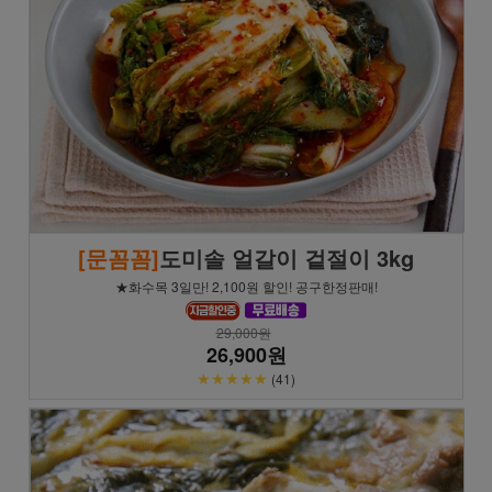
[문꼼꼼]
도미솔 얼갈이 겉절이 3kg
★화수목 3일만! 2,100원 할인! 공구한정판매!
29,000원
26,900원
★★★★★
(41)