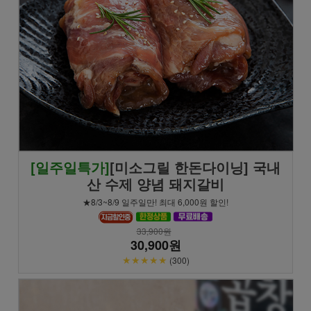
[일주일특가]
[미소그릴 한돈다이닝] 국내
산 수제 양념 돼지갈비
★8/3~8/9 일주일만! 최대 6,000원 할인!
33,900원
30,900원
★★★★★
(300)