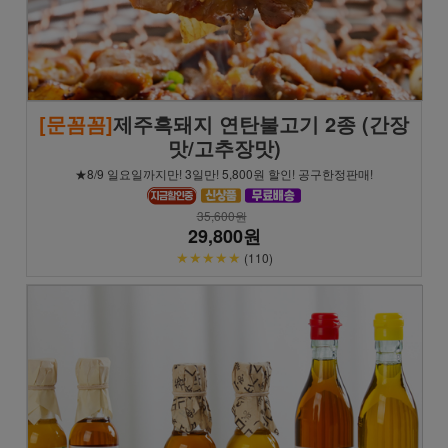
[문꼼꼼]
제주흑돼지 연탄불고기 2종 (간장
맛/고추장맛)
★8/9 일요일까지만! 3일만! 5,800원 할인! 공구한정판매!
35,600원
29,800원
★★★★★
(110)