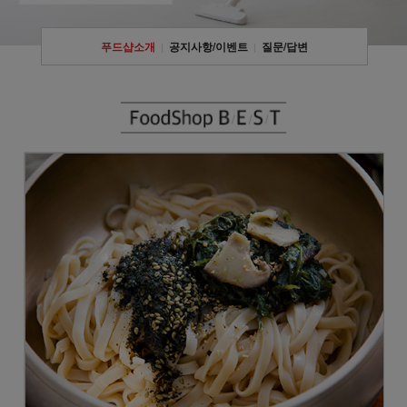
푸드샵소개
공지사항/이벤트
질문/답변
|
|