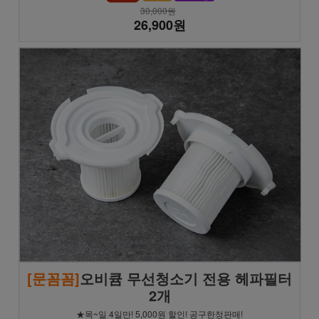
30,000원
26,900원
[문꼼꼼]
오비큠 무선청소기 전용 헤파필터
2개
★목~일 4일만! 5,000원 할인! 공구한정판매!