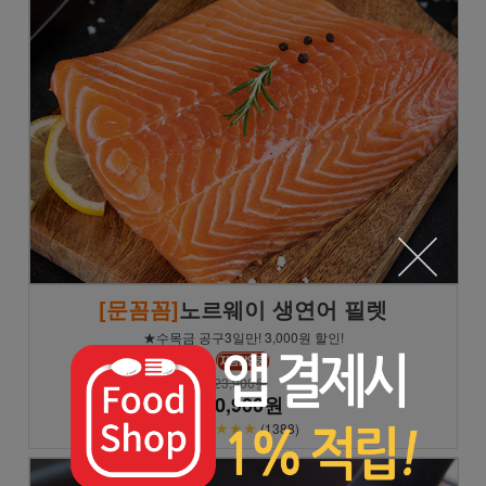
[문꼼꼼]
노르웨이 생연어 필렛
★수목금 공구3일만! 3,000원 할인!
23,900원
20,900원
★★★★★
(1388)