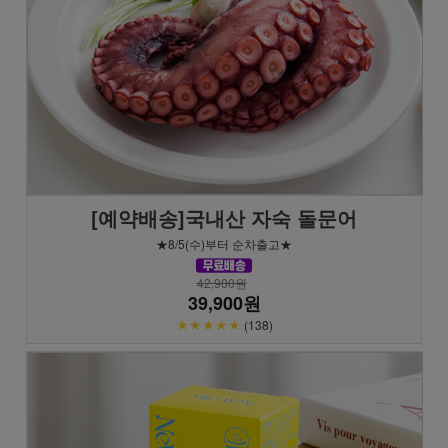
[예약배송]국내산 자숙 돌문어
★8/5(수)부터 순차출고★
42,900원
39,900원
★★★★★
(138)