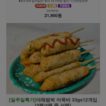
★8/3~8/9 일주일만! 최대 19,100원 할인! 기간한정판매!
34,900원
21,900원
[일주일특가]
야채범벅 어묵바 33gx12개입
(3팩/4팩 중 선택)