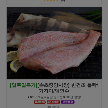
(88)
[일주일특가]
[속초중앙시장] 반건조 볼락/
가자미/임연수
★8/3~8/9 일주일만! 전구성 3,000원 할인!
40,900원