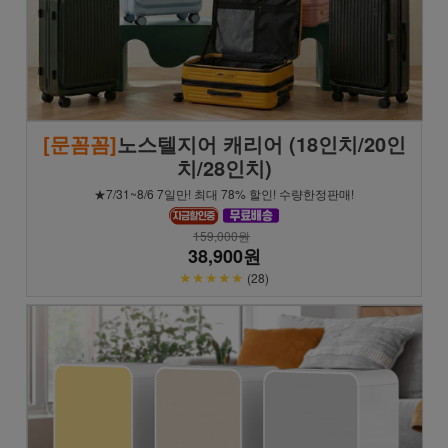
[문꼼꼼]
노스텔지어 캐리어 (18인치/20인
치/28인치)
★7/31~8/6 7일만! 최대 78% 할인! 수량한정판매!
159,000원
38,900원
★★★★★
(28)