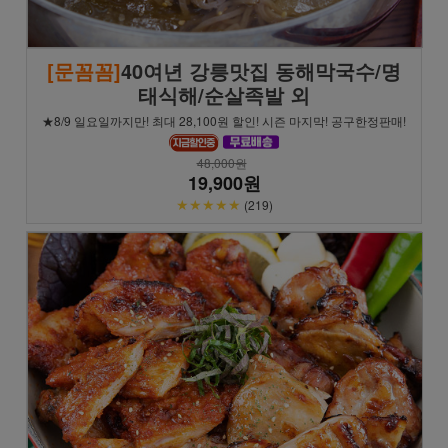
[문꼼꼼]
40여년 강릉맛집 동해막국수/명
태식해/순살족발 외
★8/9 일요일까지만! 최대 28,100원 할인! 시즌 마지막! 공구한정판매!
48,000원
19,900원
★★★★★
(219)