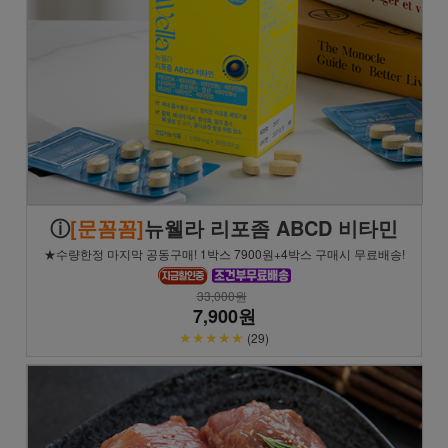
ⓘ
[문꼼꼼]
뉴웰라 리포좀 ABCD 비타민
★수량한정 마지막 공동구매! 1박스 7900원+4박스 구매시 무료배송!
33,000원
7,900원
★★★★★
(29)