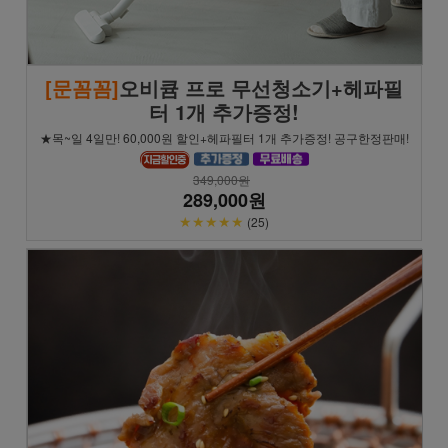
[문꼼꼼]
오비큠 프로 무선청소기+헤파필
터 1개 추가증정!
★목~일 4일만! 60,000원 할인+헤파필터 1개 추가증정! 공구한정판매!
349,000원
289,000원
★★★★★
(25)