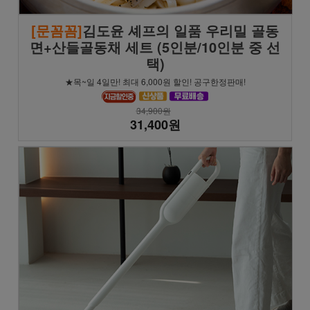
[문꼼꼼]
김도윤 셰프의 일품 우리밀 골동
면+산들골동채 세트 (5인분/10인분 중 선
택)
★목~일 4일만! 최대 6,000원 할인! 공구한정판매!
34,900원
31,400원