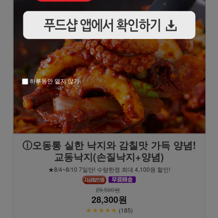
하루동안 열지 않기
ⓘ오동통 실한 낙지와 감칠맛 가득 양념!
교동낙지(손질낙지+양념)
★8/4~8/10 7일만! 수량한정 최대 4,100원 할인!
29,500원
28,300원
★★★★★
(185)