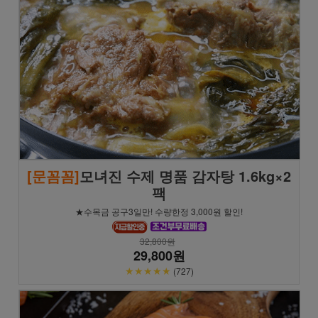
[문꼼꼼]
모녀진 수제 명품 감자탕 1.6kg×2
팩
★수목금 공구3일만! 수량한정 3,000원 할인!
32,800원
29,800원
★★★★★
(727)