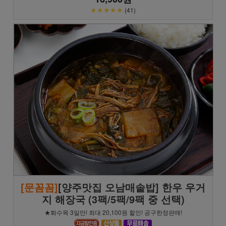
★★★★★
(41)
[문꼼꼼]
[양주맛집 오남매솥밥] 한우 우거
지 해장국 (3팩/5팩/9팩 중 선택)
★화수목 3일만! 최대 20,100원 할인! 공구한정판매!