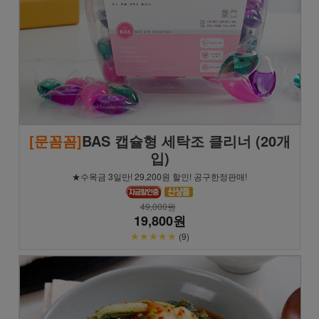
[문꼼꼼]
BAS 캡슐형 세탁조 클리너 (20개
입)
★수목금 3일만! 29,200원 할인! 공구한정판매!
49,000원
19,800원
★★★★★
(9)