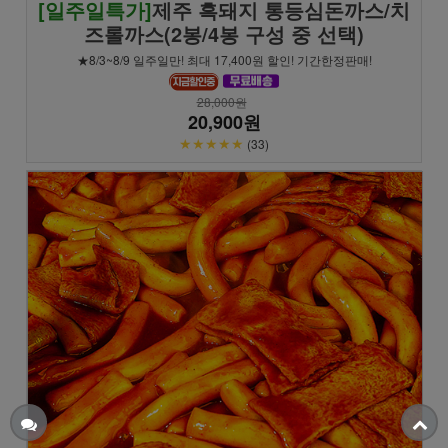
[일주일특가]
제주 흑돼지 통등심돈까스/치
즈롤까스(2봉/4봉 구성 중 선택)
★8/3~8/9 일주일만! 최대 17,400원 할인! 기간한정판매!
28,000원
20,900원
★★★★★
(33)