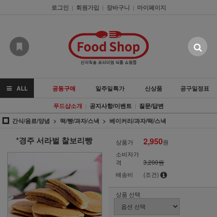
로그인
회원가입
장바구니
마이페이지
|
|
|
ALL
공동구매
일주일특가
신상품
공구일정표
푸드샵소개
공지사항/이벤트
질문/답변
|
|
간식/음료/양념
떡/빵/과자/스낵
베이커리/과자/떡/스낵
*경주 서라벌 찰보리빵
2,950
상품가
원
소비자가
격
3,200원
배송비
(조건)
상품 선택