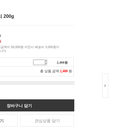
200g
원
원
금액이 50,000원 미만시 배송비 3,000원이
니다.
2,400
원
총 상품 금액
2,400
원
장바구니 담기
기
관심상품 담기