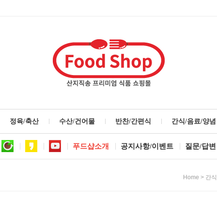
정육/축산
수산/건어물
반찬/간편식
간식/음료/양념
푸드샵소개
공지사항/이벤트
질문/답변
>
Home
간식