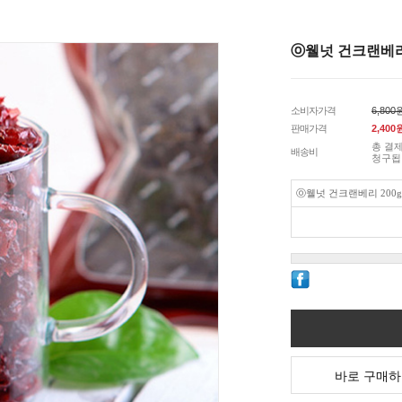
ⓞ웰넛 건크랜베리 
소비자가격
6,800
판매가격
2,400
총 결제
배송비
청구됩
ⓞ웰넛 건크랜베리 200g
바로 구매하