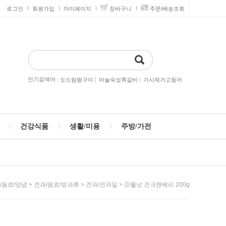
로그인
회원가입
마이페이지
장바구니
주문/배송조회
인기검색어 :
|
|
도드람왕구이
마늘숙성쪽갈비
가시제거고등어
건강식품
생활/미용
주방/가전
>
>
> Ⓞ웰넛 건크랜베리 200g
/음료/양념
견과/음료/빙과류
견과/건과일