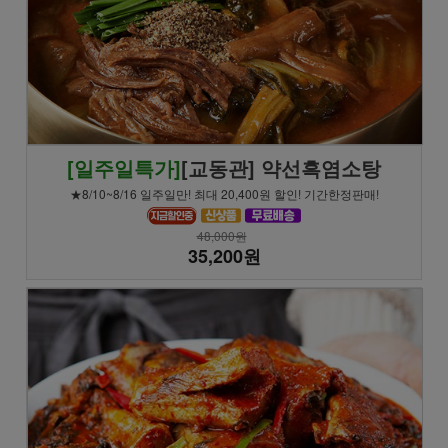
[일주일특가]
[교동관] 약선흑염소탕
★8/10~8/16 일주일만! 최대 20,400원 할인! 기간한정판매!
48,000원
35,200원