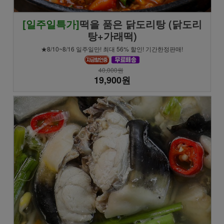
[일주일특가]
떡을 품은 닭도리탕 (닭도리
탕+가래떡)
★8/10~8/16 일주일만! 최대 56% 할인! 기간한정판매!
40,000원
19,900원