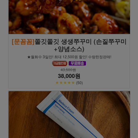
[문꼼꼼]
쫄깃쫄깃 생생쭈꾸미 (손질쭈꾸미
+양념소스)
★월화수 3일만! 최대 12,500원 할인! 수량한정판매!
43,500원
38,000원
★★★★★
(50)