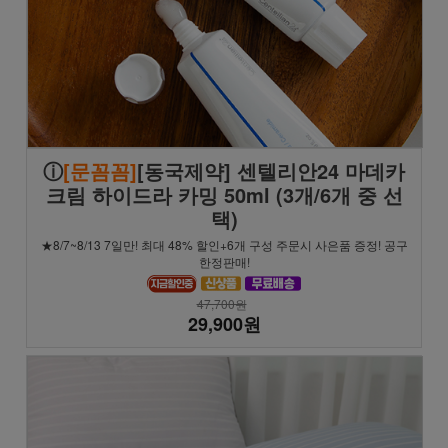
ⓘ
[문꼼꼼]
[동국제약] 센텔리안24 마데카
크림 하이드라 카밍 50ml (3개/6개 중 선
택)
★8/7~8/13 7일만! 최대 48% 할인+6개 구성 주문시 사은품 증정! 공구
한정판매!
47,700원
29,900원