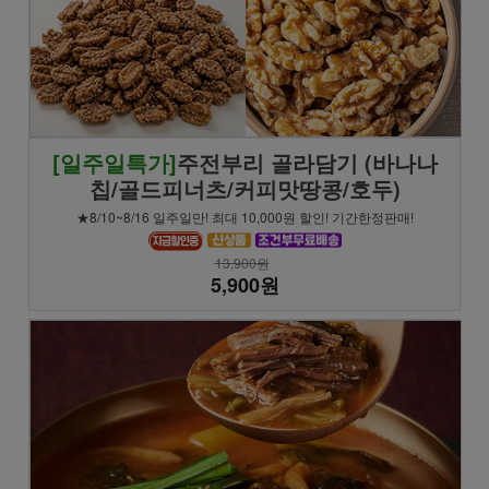
[일주일특가]
주전부리 골라담기 (바나나
칩/골드피너츠/커피맛땅콩/호두)
★8/10~8/16 일주일만! 최대 10,000원 할인! 기간한정판매!
13,900원
5,900원