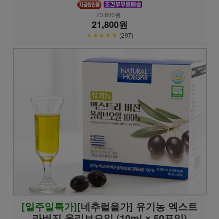
23,800원
21,800원
★★★★★
(297)
[일주일특가]
[네추럴올가] 유기농 엑스트
라버진 올리브오일 (10ml x 50포입)