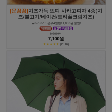
[문꼼꼼]
치즈가득 쁘띠 시카고피자 4종(치
즈/불고기/베이컨/트리플크림치즈)
★8/7~8/10 공구4일만! 1,800원 할인!
8,900원
7,100원
★★★★★
(2316)