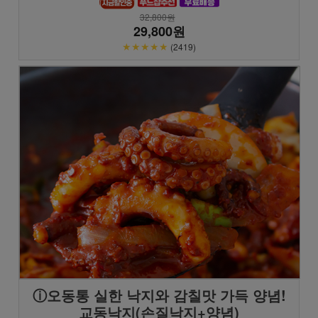
32,800원
29,800원
★★★★★
(2419)
ⓘ오동통 실한 낙지와 감칠맛 가득 양념!
교동낙지(손질낙지+양념)