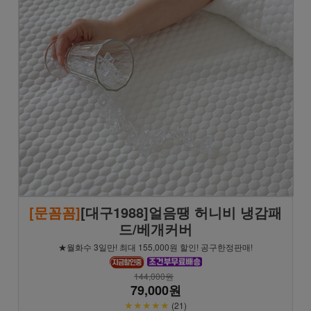
[문꼼꼼]
[대구1988]얼음땡 허니비 냉감패
드/베개커버
★월화수 3일만! 최대 155,000원 할인! 공구한정판매!
144,000원
79,000원
★★★★★
(21)