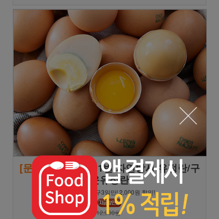
[문꼼꼼]
난각번호 1번 자연방사 유정란/구
운유정란
★일월화 공구3일만! 2,000원 할인!
12,900원