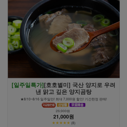
[일주일특가]
[호호별미] 국산 양지로 우려
낸 맑고 깊은 양지곰탕
★8/10~8/16 일주일만! 최대 7,000원 할인! 기간한정 판매!
26,900원
21,000원
★★★★★
(8)