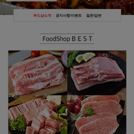
푸드샵소개
공지사항/이벤트
질문/답변
|
|