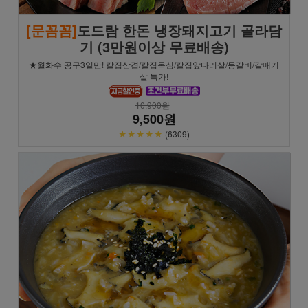
[문꼼꼼]
도드람 한돈 냉장돼지고기 골라담
기 (3만원이상 무료배송)
★월화수 공구3일만! 칼집삼겹/칼집목심/칼집앞다리살/등갈비/갈매기
살 특가!
10,900원
9,500원
★★★★★
(6309)