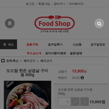
로그인
회원가입
장바구니
마이페이지
|
|
|
ALL
공동구매
일주일특가
신상품
공구일정표
푸드샵소개
공지사항/이벤트
질문/답변
|
|
정육/축산
돼지고기
돼지고기
도드람 한돈 삼겹살 구이
15,900
상품가
원
용 500g
배송비
(조건)
도드람 한돈 삼겹살 구이용
500g
15,900
원
+1
-1