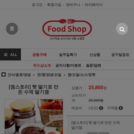
로그인
회원가입
장바구니
마이페이지
|
|
|
ALL
공동구매
일주일특가
신상품
공구일정표
푸드샵소개
공지사항/이벤트
질문/답변
|
|
간식/음료/양념
면/잼/양념/오일
잼/오일/소스/장류
[잼스토리] 햇 딸기로 만
25,800
상품가
원
든 수제 딸기잼
소비자가
격
30,000원
배송비
(조건)
지역별
[잼스토리] 햇 딸기로 만든 수제
딸기잼