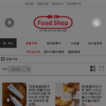
로그인
회원가입
장바구니
마이페이지
|
|
|
ALL
공동구매
일주일특가
신상품
공구일정표
푸드샵소개
공지사항/이벤트
질문/답변
|
|
공동구매
정렬
ⓘ[문꼼꼼][동국
[문꼼꼼]치즈가
제약] 센텔리안2
득 쁘띠 시카고
4 마데카크림 하
피자 4종(치즈/
이드라 카밍 50
불고기/베이컨/
ml (3개/6개 중
트리플크림치
선택)
즈)