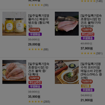
★★★★★
(146)
★★★★★
(39)
[일주일특가][영
[일주일특가][속
플러스] 복숭아
초중앙시장] 반
병조림 (황도/백
건조 볼락/가자
도)
미/임연수
30,000
원
40,900
원
29,000원
37,900원
★★★★★
(88)
★★★★★
(381)
[일주일특가][속
[일주일특가]명
초중앙시장] 반
수작 프리미엄
건조 볼락 중/
메밀소바 2인분
대/특대
(3박스/5박스 중
선택)
38,900
원
34,900
원
35,900원
21,900원
★★★★★
(265)