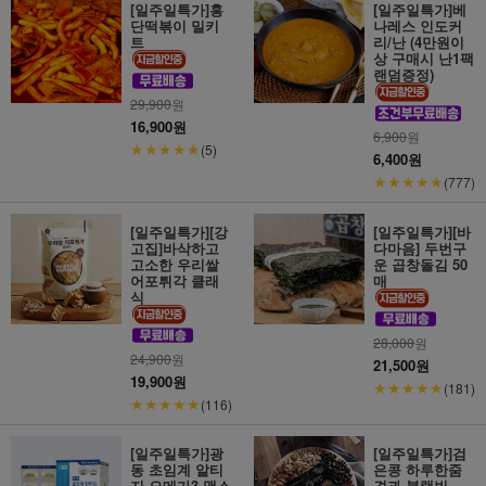
[일주일특가]홍
[일주일특가]베
단떡볶이 밀키
나레스 인도커
트
리/난 (4만원이
상 구매시 난1팩
랜덤증정)
29,900
원
16,900원
6,900
원
★★★★★
(5)
6,400원
★★★★★
(777)
[일주일특가][강
[일주일특가][바
고집]바삭하고
다마음] 두번구
고소한 우리쌀
운 곱창돌김 50
어포튀각 클래
매
식
28,000
원
24,900
원
21,500원
19,900원
★★★★★
(181)
★★★★★
(116)
[일주일특가]광
[일주일특가]검
동 초임계 알티
은콩 하루한줌
지 오메가3 맥스
견과 블랙빈