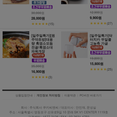
12,900
원
30,000
원
9,900원
28,000원
★★★★★
★★★★★
(27)
(15)
[일주일특가][원
[일주일특가]닥
주약초방]대용
터치카 무알콜
량 흑염소모듬
고농축 가글
전골/흑염소대
파육개장
19,800
원
15,800원
35,000
원
★★★★★
(25)
16,900원
★★★★★
(3)
상품입점안내
|
|
이용약관
|
PC버전 바로가기
개인정보 처리방침
회사 : 주식회사 쿠키씨엔씨 / 대표이사 : 안민재, 문성실
주소 : 서울특별시 영등포구 선유로9길 10 문래 SK V1 CENTER 1119호
고객센터 : 1577-2126 / FAX : 02-2631-4750