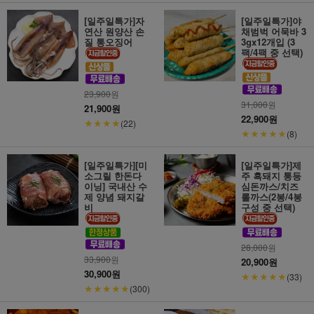
[일주일특가]자
[일주일특가]야
연산 원양산 손
채범벅 어묵바 3
질 통오징어
3gx12개입 (3
팩/4팩 중 선택)
23,900
원
31,000
원
21,900원
22,900원
★★★★
(22)
★★★★★
(8)
[일주일특가][미
[일주일특가]제
소그릴 한돈다
주 흑돼지 통등
이닝] 국내산 수
심돈까스/치즈
제 양념 돼지갈
롤까스(2봉/4봉
비
구성 중 선택)
28,000
원
33,900
원
20,900원
30,900원
★★★★★
(33)
★★★★★
(300)