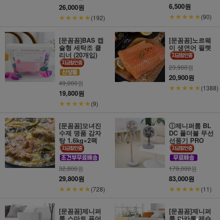
6,500원
26,000원
★★★★★
★★★★★
(90)
(192)
[문꼼꼼]BAS 캡
[문꼼꼼]노르웨
슐형 세탁조 클
이 생연어 필렛
리너 (20개입)
23,900
원
20,900원
49,000
원
★★★★★
(1388)
19,800원
★★★★★
(9)
[문꼼꼼]모녀진
ⓘ제니퍼룸 BL
수제 명품 감자
DC 폴더블 무선
탕 1.6kg×2팩
선풍기 PRO
32,800
원
179,000
원
29,800원
83,000원
★★★★★
★★★★★
(728)
(11)
[문꼼꼼]제니퍼
[문꼼꼼]제니퍼
룸 스마트 퓨어
룸 마카롱 제습