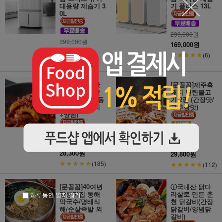
대용량 제습기 3
기 플러스 13L
0L
299,000
원
399,000
원
169,000원
269,000원
★★★★★
(6)
★★★★★
(6)
ⓘ오동통 실한
[문꼼꼼]제주흑
낙지와 감칠맛
돼지 연탄불고
가득 양념! 교동
기 2종 (간장맛/
낙지(손질낙지
고추장맛)
+양념)
29,500
원
35,600
원
28,300원
29,800원
★★★★★
(185)
★★★★★
(112)
[문꼼꼼]40여년
ⓘ국내산 닭다
강릉맛집 동해
리살로 만든 춘
하루동안 열지 않기
막국수/명태식
천 닭갈비(간장
해/순살족발 외
닭갈비/양념닭
갈비)