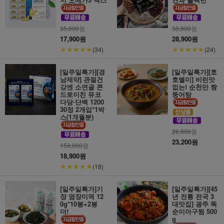
35,000
원
30,900
원
17,900원
28,900원
★★★★★
★★★★★
(34)
(24)
[일주일특가][경
[일주일특가][호
남제약] 관절건
호별미] 비린맛
강엔 소연골 콘
없는! 순천만 짱
드로이친 뮤코
뚱어탕
다당∙단백 1200
30정 2개입*1박
스(1개월분)
26,900
원
23,200원
159,000
원
18,900원
★★★★★
(18)
[일주일특가]기
[일주일특가][45
장 염장미역 12
년 전통 전국 3
0g*10봉+2봉
대맛집] 광주 똑
더!
순이아구찜 500
g