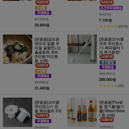
8,900
원
47,700
원
7,100원
29,900원
★★★★★
(2316)
[문꼼꼼]김도윤
[문꼼꼼]오비큠
셰프의 일품 우
프로 무선청소
리밀 골동면+산
기+헤파필터 1
들골동채 세트
개 추가증정!
(5인분/10인분
중 선택)
349,000
원
289,000원
34,900
원
★★★★★
(25)
31,400원
[문꼼꼼]오비큠
[문꼼꼼]The맑
무선청소기 전
음 참기름/들기
용 헤파필터 2개
름(180ml/350m
l 중 선택)
18,000
원
31,000
원