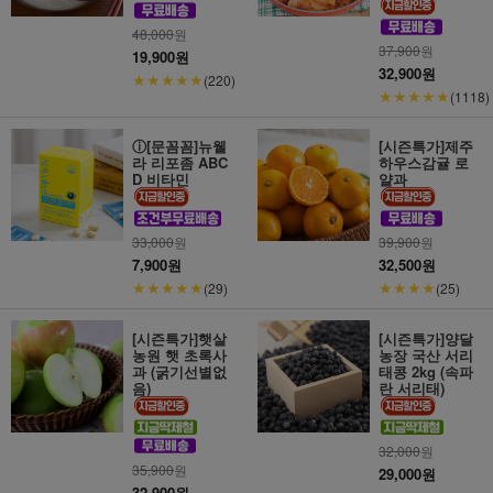
48,000
원
37,900
원
19,900원
32,900원
★★★★★
(220)
★★★★★
(1118)
ⓘ[문꼼꼼]뉴웰
[시즌특가]제주
라 리포좀 ABC
하우스감귤 로
D 비타민
얄과
33,000
원
39,900
원
7,900원
32,500원
★★★★★
★★★★
(29)
(25)
[시즌특가]햇살
[시즌특가]양달
농원 햇 초록사
농장 국산 서리
과 (굵기선별없
태콩 2kg (속파
음)
란 서리태)
32,000
원
35,900
원
29,000원
32,900원