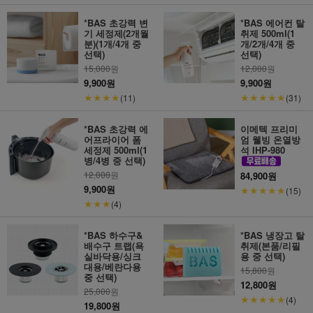
*BAS 초강력 변
*BAS 에어컨 탈
기 세정제(2개월
취제 500ml(1
분)(1개/4개 중
개/2개/4개 중
선택)
선택)
15,000
원
12,000
원
9,900원
9,900원
★★★★
★★★★★
(11)
(31)
*BAS 초강력 에
이메텍 프리미
어프라이어 폼
엄 웰빙 온열방
세정제 500ml(1
석 IHP-980
병/4병 중 선택)
12,000
원
84,900원
9,900원
★★★★★
(15)
★★★
(4)
*BAS 하수구&
*BAS 냉장고 탈
배수구 트랩(욕
취제(본품/리필
실바닥용/싱크
용 중 선택)
대용/베란다용
15,800
원
중 선택)
12,800원
25,000
원
★★★★★
(4)
19,800원