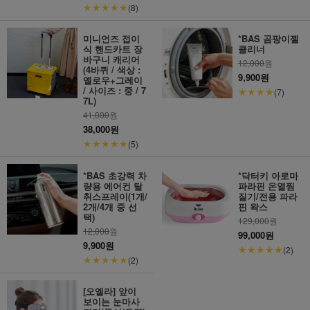
★★★★★
(8)
미니언즈 접이
*BAS 곰팡이젤
식 핸드카트 장
클리너
바구니 캐리어
12,000
원
(4바퀴 / 색상 :
9,900원
옐로우+그레이
/ 사이즈 : 중 / 7
★★★★
(7)
7L)
41,000
원
38,000원
★★★★★
(5)
*BAS 초강력 차
*닥터키 아로마
량용 에어컨 탈
파라핀 온열찜
취스프레이(1개/
질기/전용 파라
2개/4개 중 선
핀 왁스
택)
129,000
원
12,000
원
99,000원
9,900원
★★★★★
(2)
★★★★★
(2)
[오엘라] 앞이
보이는 눈마사