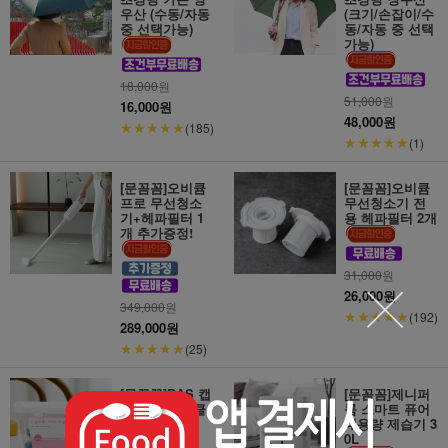
우산 (수동/자동
(크기/손잡이/수
중 선택가능)
동/자동 중 선택
가능)
18,000
원
51,000
원
16,000원
48,000원
★★★★★
(185)
★★★★★
(1)
[문꼼꼼]오비큠
[문꼼꼼]오비큠
프로 무선청소
무선청소기 전
기+헤파필터 1
용 헤파필터 2개
개 추가증정!
31,000
원
26,000원
349,000
원
★★★★★
(192)
289,000원
★★★★★
(25)
[문꼼꼼]BAS 캡
[문꼼꼼]제니퍼
슐형 세탁조 클
룸 스마트 퓨어
리너 (20개입)
대용량 제습기 3
0L