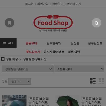
로그인
회원가입
장바구니
마이페이지
|
|
|
ALL
공동구매
일주일특가
신상품
공구일정표
푸드샵소개
공지사항/이벤트
질문/답변
|
|
생활/미용
생활용품/생활가전
정렬
[문꼼꼼]레인웍
[문꼼꼼]레인웍
스 아임라이트
스 아임라이트
초경량 카본 양
초경량 장우산