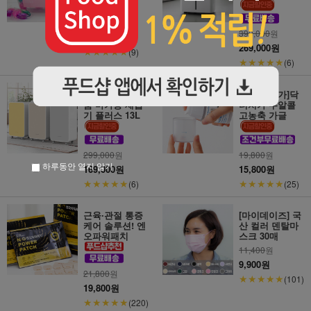
49,000
원
399,000
원
19,800원
269,000원
★★★★★
(9)
★★★★★
(6)
[문꼼꼼]제니퍼
[일주일특가]닥
룸 마카롱 제습
터치카 무알콜
기 플러스 13L
고농축 가글
299,000
원
19,800
원
하루동안 열지 않기
169,000원
15,800원
★★★★★
★★★★★
(6)
(25)
근육∙관절 통증
[마이데이즈] 국
케어 솔루션! 엔
산 컬러 덴탈마
오파워패치
스크 30매
11,400
원
9,900원
21,800
원
★★★★★
(101)
19,800원
★★★★★
(220)