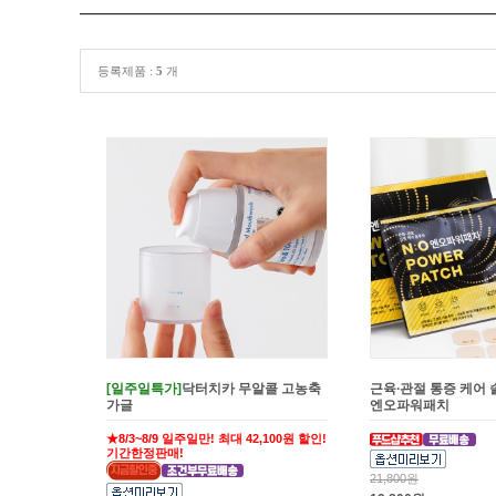
등록제품 :
5
개
[일주일특가]
닥터치카 무알콜 고농축
근육∙관절 통증 케어 
가글
엔오파워패치
★8/3~8/9 일주일만! 최대 42,100원 할인!
기간한정판매!
21,800원