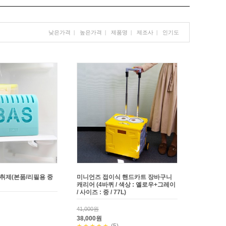
낮은가격
|
높은가격
|
제품명
|
제조사
|
인기도
탈취제(본품/리필용 중
미니언즈 접이식 핸드카트 장바구니
캐리어 (4바퀴 / 색상 : 옐로우+그레이
/ 사이즈 : 중 / 77L)
41,000원
38,000원