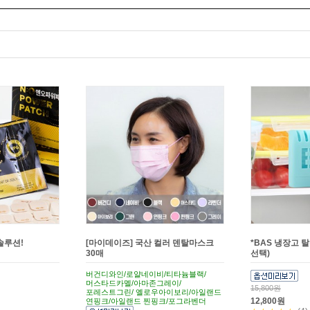
솔루션!
[마이데이즈] 국산 컬러 덴탈마스크
*BAS 냉장고 
30매
선택)
버건디와인/로얄네이비/티타늄블랙/
머스타드카멜/아마존그레이/
15,800원
포레스트그린/ 옐로우아이보리/아일랜드
12,800원
연핑크/아일랜드 찐핑크/포그라벤더