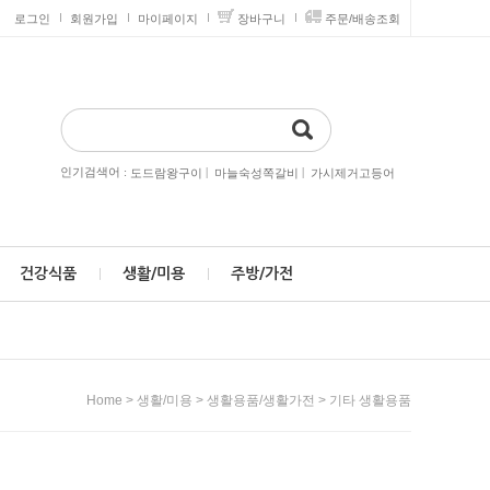
로그인
회원가입
마이페이지
장바구니
주문/배송조회
인기검색어 :
|
|
도드람왕구이
마늘숙성쪽갈비
가시제거고등어
건강식품
생활/미용
주방/가전
>
>
>
Home
생활/미용
생활용품/생활가전
기타 생활용품