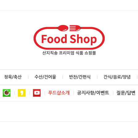
정육/축산
수산/건어물
반찬/간편식
간식/음료/양념
푸드샵소개
공지사항/이벤트
질문/답변