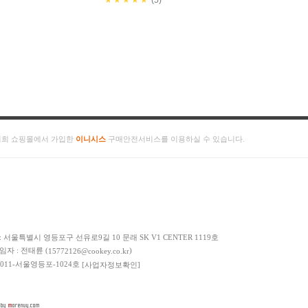
★★★★★
(5)
저희 쇼핑몰에서 가입한
이니시스
구매안전서비스를 이용하실 수 있습니다.
: 서울특별시 영등포구 선유로9길 10 문래 SK V1 CENTER 1119호
책임자 : 전태륜 (
)
15772126@cookey.co.kr
 2011-서울영등포-1024호
[사업자정보확인]