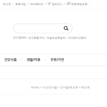
로그인
회원가입
마이페이지
장바구니
주문/배송조회
인기검색어 :
|
|
도드람왕구이
마늘숙성쪽갈비
가시제거고등어
건강식품
생활/미용
주방/가전
>
>
>
Home
수산/건어물
건어물/해조류
해조류