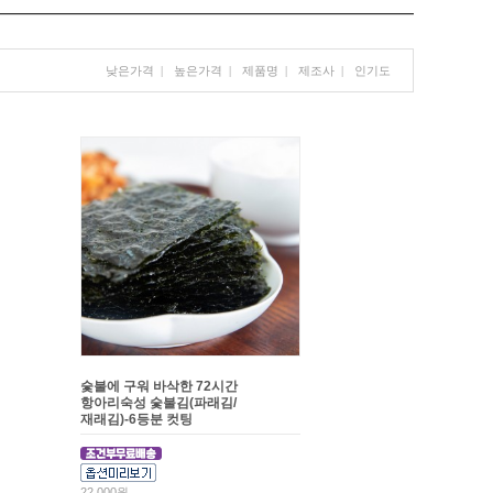
낮은가격
|
높은가격
|
제품명
|
제조사
|
인기도
숯불에 구워 바삭한 72시간
항아리숙성 숯불김(파래김/
재래김)-6등분 컷팅
22,000원