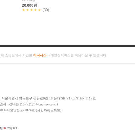
20,000원
★★★★★
(30)
저희 쇼핑몰에서 가입한
이니시스
구매안전서비스를 이용하실 수 있습니다.
: 서울특별시 영등포구 선유로9길 10 문래 SK V1 CENTER 1119호
책임자 : 전태륜 (
)
15772126@cookey.co.kr
 2011-서울영등포-1024호
[사업자정보확인]