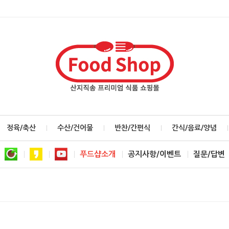
정육/축산
수산/건어물
반찬/간편식
간식/음료/양념
푸드샵소개
공지사항/이벤트
질문/답변