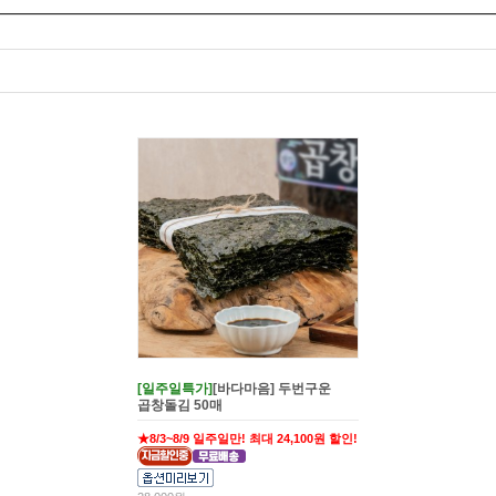
[일주일특가]
[바다마음] 두번구운
곱창돌김 50매
★8/3~8/9 일주일만! 최대 24,100원 할인!