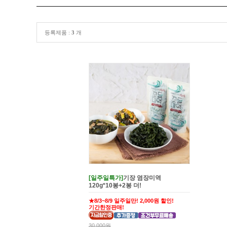
등록제품 :
3
개
[일주일특가]
기장 염장미역
120g*10봉+2봉 더!
★8/3~8/9 일주일만! 2,000원 할인!
기간한정판매!
30,000원