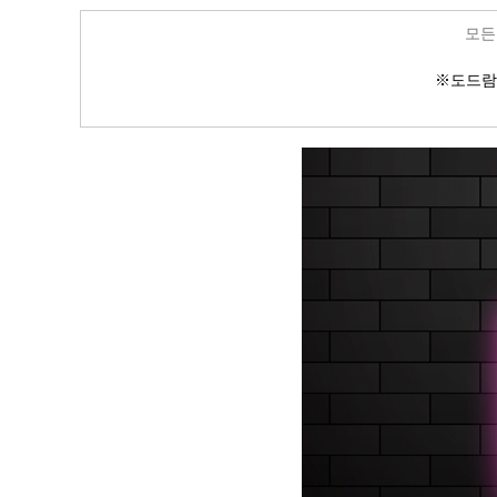
모든
※
도드람