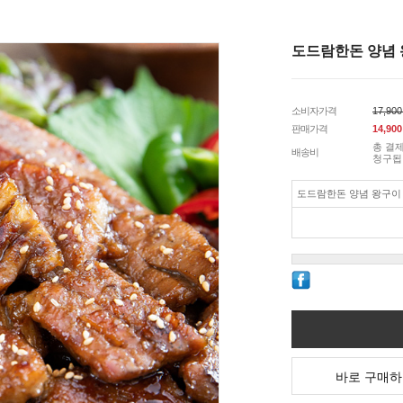
도드람한돈 양념 
소비자가격
17,90
판매가격
14,900
총 결제
배송비
청구됩
도드람한돈 양념 왕구이 6
바로 구매하