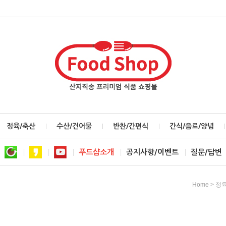
정육/축산
수산/건어물
반찬/간편식
간식/음료/양념
푸드샵소개
공지사항/이벤트
질문/답변
>
Home
정육