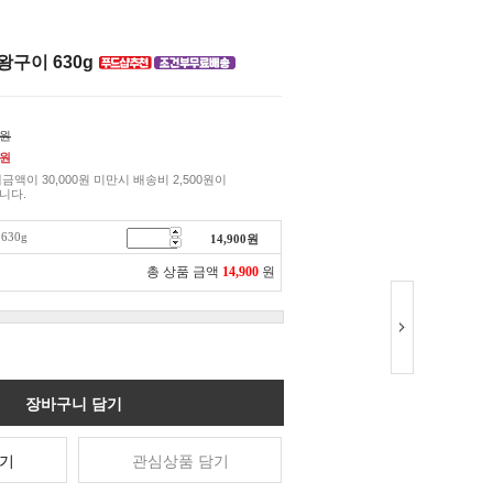
왕구이 630g
0원
원
금액이 30,000원 미만시 배송비 2,500원이
니다.
30g
14,900
원
총 상품 금액
14,900
원
장바구니 담기
기
관심상품 담기