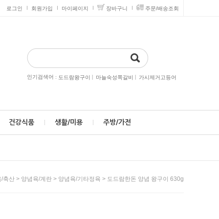
로그인
회원가입
마이페이지
장바구니
주문/배송조회
인기검색어 :
|
|
도드람왕구이
마늘숙성쪽갈비
가시제거고등어
건강식품
생활/미용
주방/가전
>
>
> 도드람한돈 양념 왕구이 630g
/축산
양념육/계란
양념육/기타정육