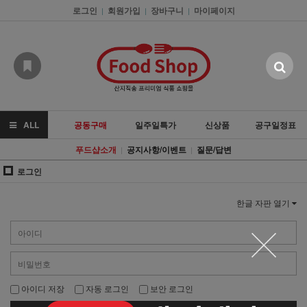
로그인
회원가입
장바구니
마이페이지
|
|
|
ALL
공동구매
일주일특가
신상품
공구일정표
푸드샵소개
공지사항/이벤트
질문/답변
|
|
로그인
한글 자판 열기
아이디 저장
자동 로그인
보안 로그인