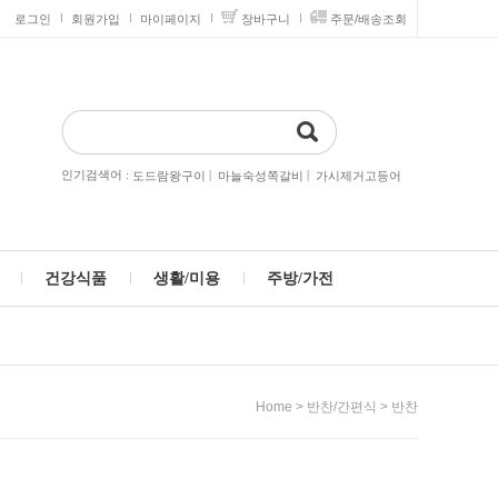
로그인
회원가입
마이페이지
장바구니
주문/배송조회
인기검색어 :
|
|
도드람왕구이
마늘숙성쪽갈비
가시제거고등어
건강식품
생활/미용
주방/가전
>
>
Home
반찬/간편식
반찬