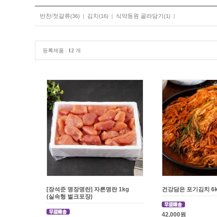
반찬/젓갈류
김치
식약동원 골라담기
(36)
|
(16)
|
(1)
|
등록제품 :
12
개
[장석준 명장명란] 자른명란 1kg
건강담은 포기김치 6kg
(실속형 벌크포장)
42,000원