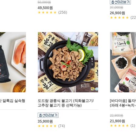
50,000원
37,000원
49,500원
★★★★★
(256)
26,900원
★★★★★
(22
맛 알톡김 실속형
도드람 광릉식 불고기 (직화불고기/
[바다마음] 돌자
고추장 불고기 중 선택가능)
(파래 4봉+녹차 
22,900원
21,900원
35,900원
★★★★★
(1)
★★★★★
(74)