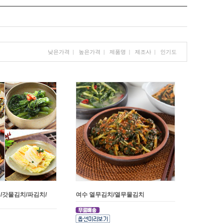
낮은가격
|
높은가격
|
제품명
|
제조사
|
인기도
/갓물김치/파김치/
여수 열무김치/열무물김치