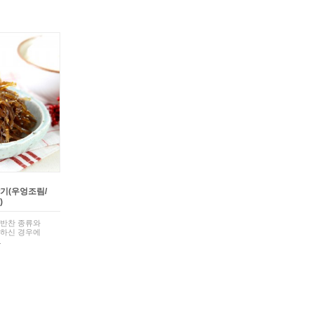
기(우엉조림/
)
 반찬 종류와
문하신 경우에
.