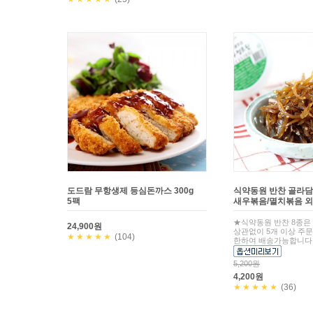
도드람 무항생제 등심돈까스 300g
식약동원 반찬 골라담
5팩
새우볶음/멸치볶음 외
★식약동원 반찬 8종은
24,900원
상관없이 5개 이상 주
★★★★★
(104)
한하여 배송가능합니다
5,200원
4,200원
★★★★★
(36)