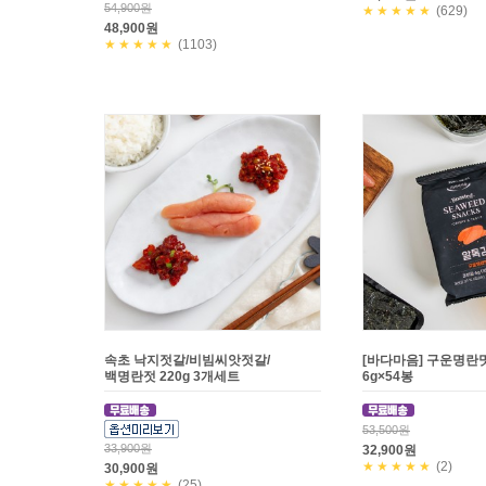
54,900원
★★★★★
(629)
48,900원
★★★★★
(1103)
속초 낙지젓갈/비빔씨앗젓갈/
[바다마음] 구운명란
백명란젓 220g 3개세트
6g×54봉
53,500원
33,900원
32,900원
★★★★★
(2)
30,900원
★★★★★
(25)