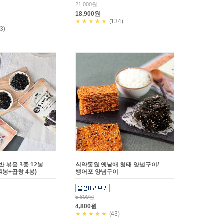
21,000원
18,900원
★★★★★
(134)
3)
반 볶음 3종 12봉
식약동원 옛날애 청태 양념구이/
4봉+곱창 4봉)
뱅어포 양념구이
5,800원
4,800원
★★★★★
(43)