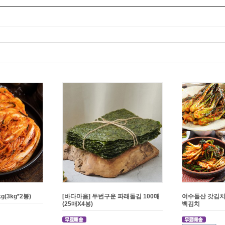
(3kg*2봉)
[바다마음] 두번구운 파래돌김 100매
여수돌산 갓김치
(25매X4봉)
백김치