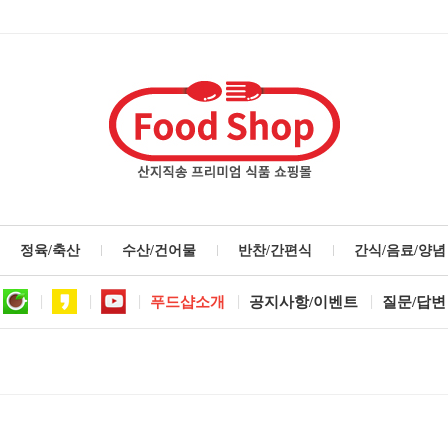
정육/축산
수산/건어물
반찬/간편식
간식/음료/양념
푸드샵소개
공지사항/이벤트
질문/답변