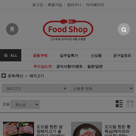
로그인
회원가입
장바구니
마이페이지
|
|
|
ALL
공동구매
일주일특가
신상품
공구일정표
푸드샵소개
공지사항/이벤트
질문/답변
|
|
정육/축산
돼지고기
정렬
도드람 한돈 냉
도드람 한돈 통
장돼지고기 골
목심(에어프라
라담기 (3만원이
이어용) 500g