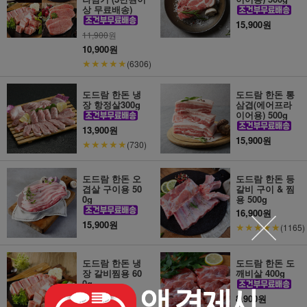
상 무료배송)
15,900원
11,900
원
10,900원
★★★★★
(6306)
도드람 한돈 냉
도드람 한돈 통
장 항정살300g
삼겹(에어프라
이어용) 500g
13,900원
15,900원
★★★★★
(730)
도드람 한돈 오
도드람 한돈 등
겹살 구이용 50
갈비 구이 & 찜
0g
용 500g
16,900원
15,900원
★★★★★
(1165)
도드람 한돈 냉
도드람 한돈 도
장 갈비찜용 60
깨비살 400g
0g
10,600원
8,900원