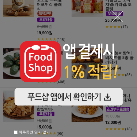
어포튀각 클래
지널/카라멜/초
식
콜릿
25,000원
★★★★
24,900
원
(17)
19,900원
★★★★★
(116)
영광 모싯잎 생
*미니붕어빵/비
송편/생개떡
비치즈볼 8종 골
라담기
14,500원
23,900
원
★★★★★
(85)
21,900원
★★★★★
(406)
*[이장님과자점]
강옥연 할머니
인절미스낵/참
수제 오란다/유
두부과자/우리
자오란다
찹쌀약과
13,000
원
16,500
원
12,000원
15,000원
★★★★★
(13)
하루동안 열지 않기
★★★★★
(95)