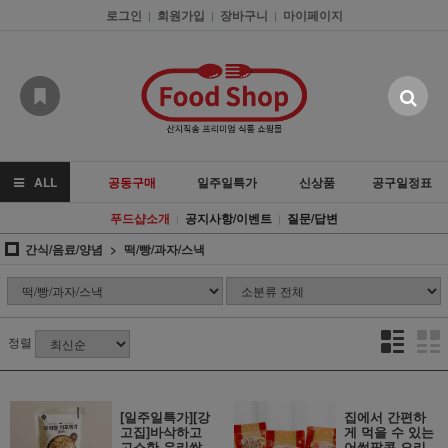
로그인
회원가입
장바구니
마이페이지
|
|
|
ALL
공동구매
일주일특가
신상품
공구일정표
푸드샵소개
공지사항/이벤트
질문/답변
|
|
간식/음료/양념
떡/빵/과자/스낵
정렬
[일주일특가][강
집에서 간편하
고집]바삭하고
게 먹을 수 있는
고소한 우리쌀
어썸팝콘 오리