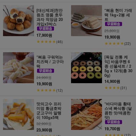
[대신제과]천안
*쪄옴 현미 가래
원조 명품 호두
떡 1kg×2봉 세
과자 적앙금 20
트
개입x3박스
25,800
원
17,900원
19,900원
★★★★★
(46)
★★★★★
(22)
*쪄옴 구워먹는
[독일 전통 케
치즈떡 / 고구마
익] 바움쿠헨 6
떡
종 선물세트 / 2
5g x 12개(총 30
0g)
24,900
원
14,900원
19,900원
★★★★
(31)
★★★★★
(12)
맛의고수 프리
*바다마음 황태
미엄 황금호박
스낵 빠삭황 (달
군고구마 말랭
콤한 맛/매콤한
이 100gx5팩
맛)
32,900
원
19,700원
23,900원
★★★★★
(12)
★★★★★