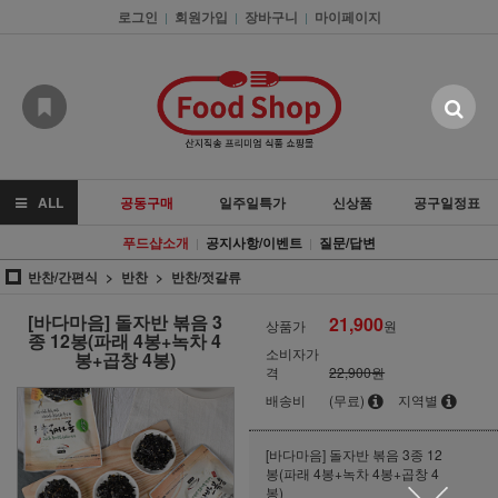
로그인
회원가입
장바구니
마이페이지
|
|
|
ALL
공동구매
일주일특가
신상품
공구일정표
푸드샵소개
공지사항/이벤트
질문/답변
|
|
반찬/간편식
반찬
반찬/젓갈류
[바다마음] 돌자반 볶음 3
21,900
상품가
원
종 12봉(파래 4봉+녹차 4
소비자가
봉+곱창 4봉)
격
22,900원
배송비
(무료)
지역별
[바다마음] 돌자반 볶음 3종 12
봉(파래 4봉+녹차 4봉+곱창 4
봉)