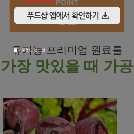
POINT
01
유기농 프리미엄 원료를
하루동안 열지 않기
가장 맛있을 때 가공