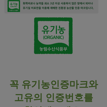
꼭 유기농인증마크와
고유의 인증번호를