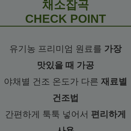
채소잡곡
CHECK POINT
유기농 프리미엄 원료를
가장
맛있을 때 가공
야채별 건조 온도가 다른
재료별
건조법
간편하게 툭툭 넣어서
편리하게
사용