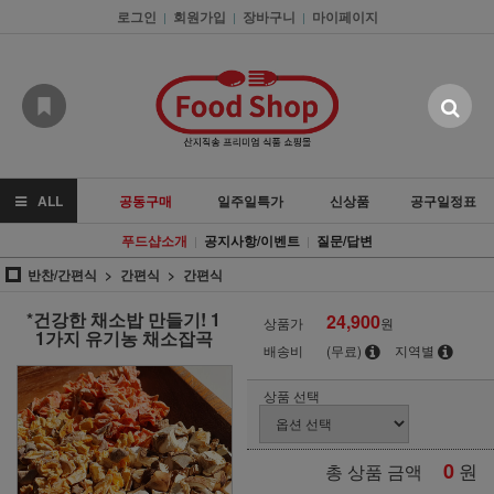
로그인
회원가입
장바구니
마이페이지
|
|
|
ALL
공동구매
일주일특가
신상품
공구일정표
푸드샵소개
공지사항/이벤트
질문/답변
|
|
반찬/간편식
간편식
간편식
*건강한 채소밥 만들기! 1
24,900
상품가
원
1가지 유기농 채소잡곡
배송비
(무료)
지역별
상품 선택
0
원
총 상품 금액