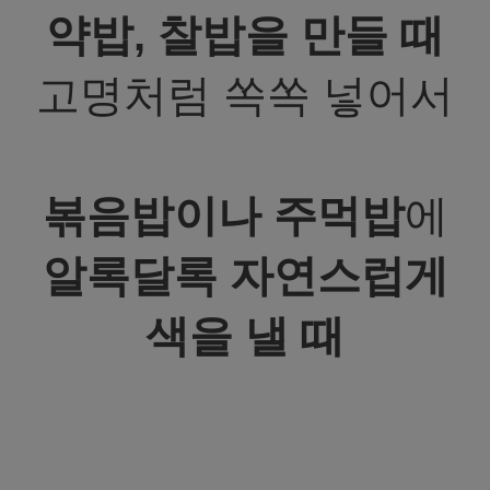
약밥, 찰밥을 만들 때
고명처럼 쏙쏙 넣어서
볶음밥이나 주먹밥
에
알록달록 자연스럽게
색을 낼 때