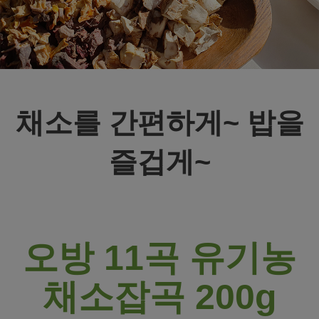
채소를 간편하게~ 밥을
즐겁게~
오방 11곡 유기농
채소잡곡 200g