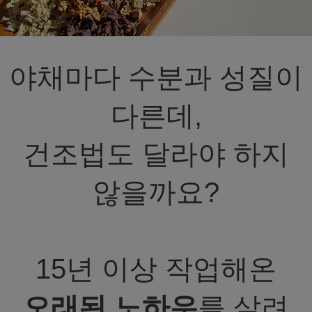
야채마다 수분과 성질이
다른데,
건조법도 달라야 하지
않을까요?
15년 이상 작업해온
오래된 노하우
를 살려