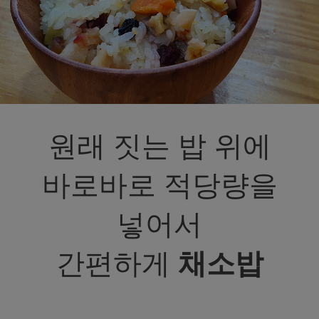
원래 짓는 밥 위에
바로바로 적당량을
넣어서
간편하게
채소밥