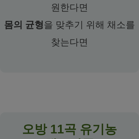
원한다면
몸의 균형
을 맞추기 위해 채소를
찾는다면
오방 11곡 유기농