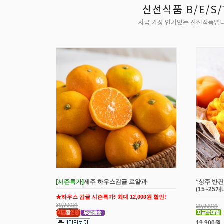
[시즌특가]
제주 하우스감귤 로얄과
*상주 반건
(15~25
★하우스 감귤 시즌특가! 최대 12,000원 할인!
39,900원
20,900원
19,900원