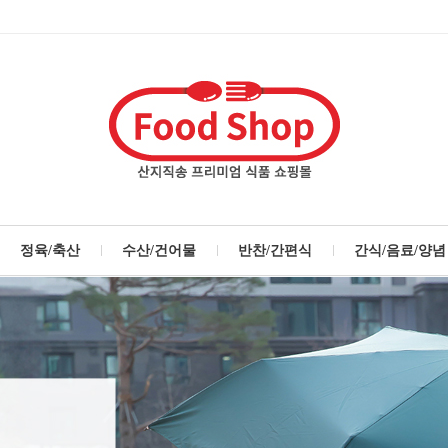
정육/축산
수산/건어물
반찬/간편식
간식/음료/양념