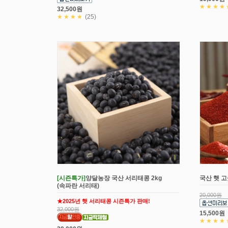
★★★★
32,500원
★★★★
(25)
[시즌특가]
양달농장 국산 서리태콩 2kg
국산 햇 고
(속파란 서리태)
20,000원
★2025년 햇 서리태콩 시즌특가 판매!
32,000원
15,500원
★★★★