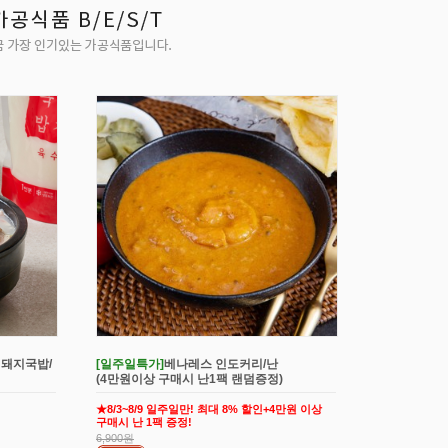
 돼지국밥/
[일주일특가]
베나레스 인도커리/난
(4만원이상 구매시 난1팩 랜덤증정)
★8/3~8/9 일주일만! 최대 8% 할인+4만원 이상
구매시 난 1팩 증정!
6,900원