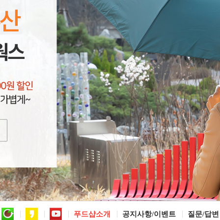
푸드샵소개
공지사항/이벤트
질문/답변