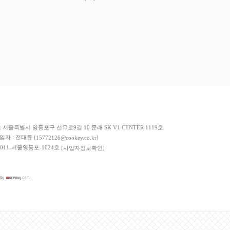
저희 쇼핑몰에서 가입한
이니시스
구매안전서비스를 이용하실 수 있습니다.
: 서울특별시 영등포구 선유로9길 10 문래 SK V1 CENTER 1119호
책임자 : 전태륜 (
)
15772126@cookey.co.kr
 2011-서울영등포-1024호
[사업자정보확인]