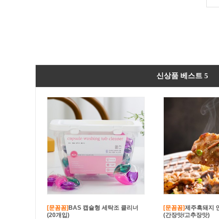
신상품 베스트 5
[문꼼꼼]
BAS 캡슐형 세탁조 클리너
[문꼼꼼]
제주흑돼지 
(20개입)
(간장맛/고추장맛)