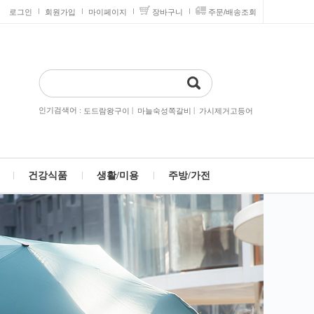
로그인
회원가입
마이페이지
장바구니
주문/배송조회
인기검색어 :
|
|
도드람왕구이
마늘숙성쪽갈비
가시제거고등어
건강식품
생활/미용
주방/가전