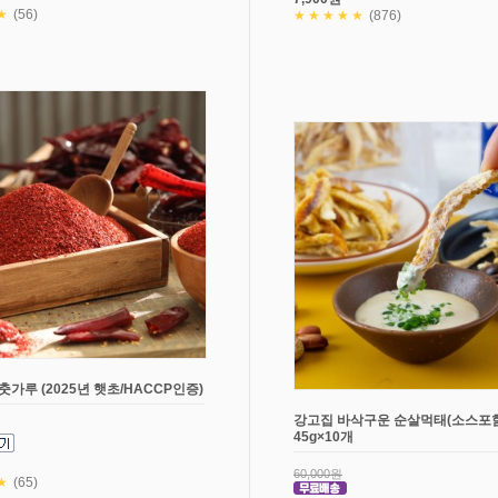
★
(56)
★★★★★
(876)
춧가루 (2025년 햇초/HACCP인증)
강고집 바삭구운 순살먹태(소스포함
45g×10개
60,000원
★
(65)