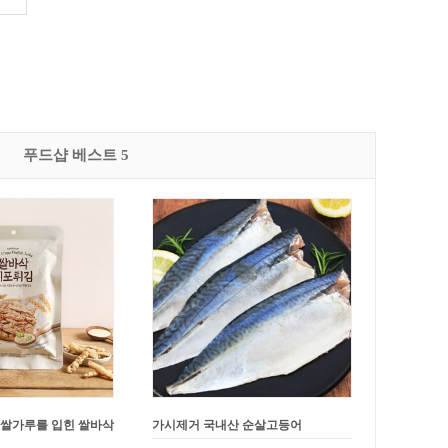
푸드샵 베스트 5
 쌀가루를 입힌 쌀바삭
가시제거 국내산 순살고등어