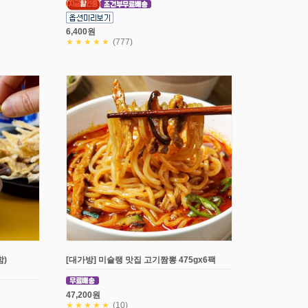
6,400원
★★★★★
(777)
)
[대가방] 미슐랭 맛집 고기짬뽕 475gx6팩
47,200원
★★★★★
(10)