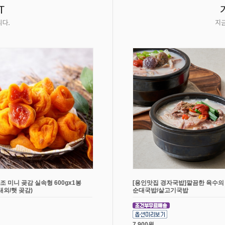
조 미니 곶감 실속형 600gx1봉
[용인맛집 경자국밥]깔끔한 육수의
개내외/햇 곶감)
순대국밥/살고기국밥
7,900원