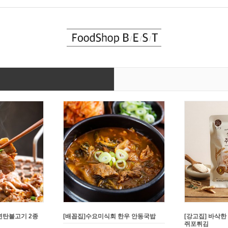
연탄불고기 2종
[배꼽집]수요미식회 한우 안동국밥
[강고집] 바삭한
쥐포튀김