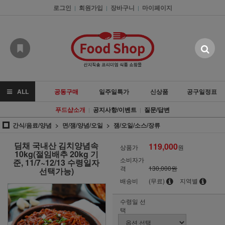
로그인
회원가입
장바구니
마이페이지
|
|
|
ALL
공동구매
일주일특가
신상품
공구일정표
푸드샵소개
공지사항/이벤트
질문/답변
|
|
간식/음료/양념
면/잼/양념/오일
잼/오일/소스/장류
딤채 국내산 김치양념속
119,000
상품가
원
10kg(절임배추 20kg 기
소비자가
준, 11/7~12/13 수령일자
격
130,000원
선택가능)
배송비
(무료)
지역별
수령일 선
택