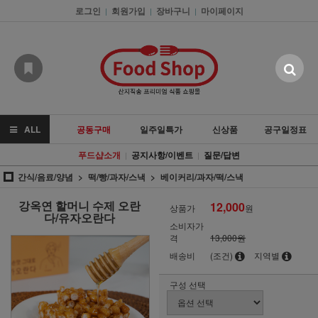
로그인
회원가입
장바구니
마이페이지
|
|
|
ALL
공동구매
일주일특가
신상품
공구일정표
푸드샵소개
공지사항/이벤트
질문/답변
|
|
간식/음료/양념
떡/빵/과자/스낵
베이커리/과자/떡/스낵
강옥연 할머니 수제 오란
12,000
상품가
원
다/유자오란다
소비자가
격
13,000원
배송비
(조건)
지역별
구성 선택