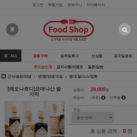
로그인
회원가입
장바구니
마이페이지
|
|
|
ALL
공동구매
일주일특가
신상품
공구일정표
푸드샵소개
공지사항/이벤트
질문/답변
|
|
간식/음료/양념
면/잼/양념/오일
잼/오일/소스/장류
[레오나르디]모데나산 발
29,000
상품가
원
사믹
배송비
(무료)
지역별
구성
0
원
총 상품 금액