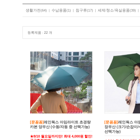
생활가전
수납용품
침구류
세제/청소/욕실용품
(64)
|
(1)
|
(17)
|
(39)
등록제품 :
22
개
[문꼼꼼]
레인웍스 아임라이트 초경량
[문꼼꼼]
레인웍스 아
카본 양우산 (수동/자동 중 선택가능)
장우산 (크기/손잡이/
선택가능)
★8/10 월요일까지만! 최대 4,000원 할인!