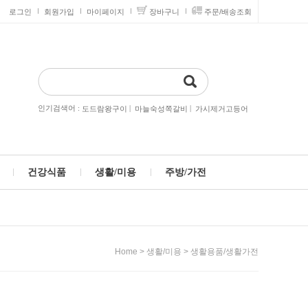
로그인
회원가입
마이페이지
장바구니
주문/배송조회
인기검색어 :
|
|
도드람왕구이
마늘숙성쪽갈비
가시제거고등어
건강식품
생활/미용
주방/가전
>
>
Home
생활/미용
생활용품/생활가전