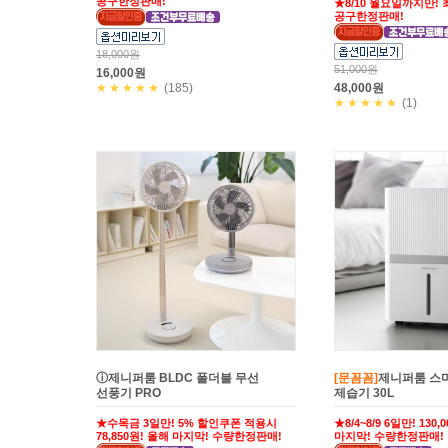
공구한정판매!
★8/10 월요일까지만! 최
공구한정판매!
18,000원
51,000원
16,000원
★★★★★
(185)
48,000원
★★★★★
(1)
ⓘ제니퍼룸 BLDC 폴더블 무선
[문꼼꼼]
제니퍼룸 스
선풍기 PRO
제습기 30L
★수목금 3일만! 5% 할인쿠폰 적용시
★8/4~8/9 6일만! 130
78,850원! 올해 마지막! 수량한정판매!
마지막! 수량한정판매!