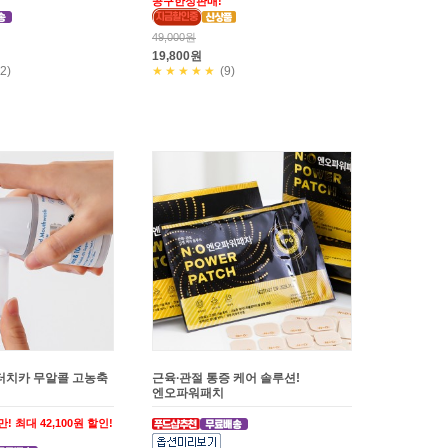
공구한정판매!
49,000원
19,800원
2)
★★★★★
(9)
터치카 무알콜 고농축
근육∙관절 통증 케어 솔루션!
엔오파워패치
만! 최대 42,100원 할인!