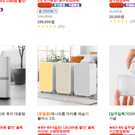
1개 추가증정! 공구한정판매!
공구한정판매!
대 3,000원 할인!
31,000원
349,000원
26,000원
★★★★★
(19
289,000원
★★★★★
(25)
마트 퓨어 대용량
[문꼼꼼]
제니퍼룸 마카롱 제습기
[일주일특가]
닥
플러스 13L
가글
,000원 할인! 올해
★8/4~8/9 6일만! 130,000원 할인! 올해
★8/3~8/9 일주일
마지막! 수량한정판매!
기간한정판매!