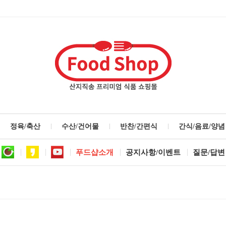
정육/축산
수산/건어물
반찬/간편식
간식/음료/양념
푸드샵소개
공지사항/이벤트
질문/답변