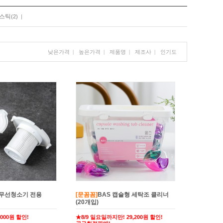
로스틱
(2)
|
낮은가격
|
높은가격
|
제품명
|
제조사
|
인기도
무선청소기 전용
[문꼼꼼]
BAS 캡슐형 세탁조 클리너
(20개입)
,000원 할인!
★8/9 일요일까지만! 29,200원 할인!