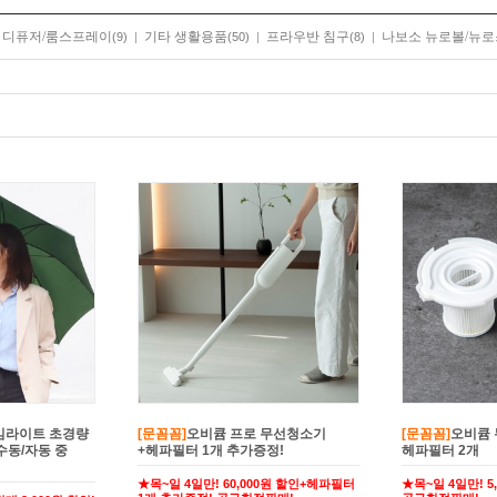
디퓨저/룸스프레이
기타 생활용품
프라우반 침구
나보소 뉴로볼/뉴
|
(9)
|
(50)
|
(8)
|
임라이트 초경량
[문꼼꼼]
오비큠 프로 무선청소기
[문꼼꼼]
오비큠 
수동/자동 중
+헤파필터 1개 추가증정!
헤파필터 2개
★목~일 4일만! 60,000원 할인+헤파필터
★목~일 4일만! 5