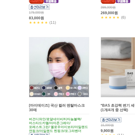
399,000원
179,000원
269,000원
★★★★★
(6)
83,000원
★★★★★
(11)
[마이데이즈] 국산 컬러 덴탈마스크
*BAS 초강력 변기 
30매
(1개/4개 중 선택)
버건디와인/로얄네이비/티타늄블랙/
머스타드카멜/아마존그레이/
15,000원
포레스트그린/ 옐로우아이보리/아일랜드
9,900원
연핑크/아일랜드 찐핑크/포그라벤더