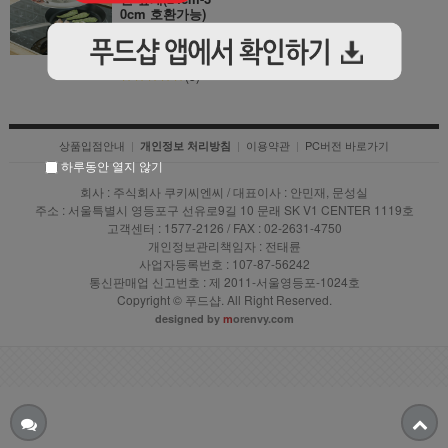
0cm 호환가능)
29,000
원
19,800원
★★★★★
(3)
상품입점안내
|
|
이용약관
|
PC버전 바로가기
개인정보 처리방침
하루동안 열지 않기
회사 : 주식회사 쿠키씨엔씨 / 대표이사 : 안민재, 문성실
주소 : 서울특별시 영등포구 선유로9길 10 문래 SK V1 CENTER 1119호
고객센터 : 1577-2126 / FAX : 02-2631-4750
개인정보관리책임자 : 전태륜
사업자등록번호 : 107-87-56242
통신판매업 신고번호 : 제 2011-서울영등포-1024호
Copyright © 푸드샵. All Right Reserved.
designed by
m
orenvy.com