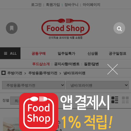
로그인
회원가입
장바구니
마이페이지
|
|
|
ALL
공동구매
일주일특가
신상품
공구일정표
푸드샵소개
공지사항/이벤트
질문/답변
|
|
주방/가전
주방용품/주방가전
냄비/프라이팬
정렬
*포비엔케이 스
탠드형 프라이
팬 덮개(24cm-3